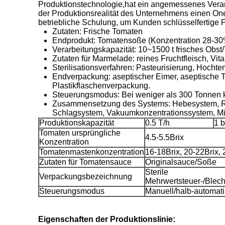
Produktionstechnologie,hat ein angemessenes Verar
der Produktionsrealität des Unternehmens einen One
betriebliche Schulung, um Kunden schlüsselfertige P
Zutaten: Frische Tomaten
Endprodukt: Tomatensoße (Konzentration 28-3
Verarbeitungskapazität: 10~1500 t frisches Obst
Zutaten für Marmelade: reines Fruchtfleisch, V
Sterilisationsverfahren: Pasteurisierung, Hochtem
Endverpackung: aseptischer Eimer, aseptische T
Plastikflaschenverpackung.
Steuerungsmodus: Bei weniger als 300 Tonnen 
Zusammensetzung des Systems: Hebesystem, Rei
Schlagsystem, Vakuumkonzentrationssystem, Mis
Produktionskapazität
0.5 T/h
1 b
Tomaten ursprüngliche
4.5-5.5Brix
Konzentration
Tomatenmastenkonzentration
16-18Brix, 20-22Brix, 
Zutaten für Tomatensauce
Originalsauce/Soße
Sterile
Verpackungsbezeichnung
Mehrwertsteuer-/Blech
Steuerungsmodus
Manuell/halb-automat
Eigenschaften der Produktionslinie: