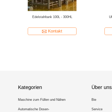
ng von
Kettenplatten-Wasserbad-Typ
Ein-
n eine
Pasteurisierungstunnel Produktionskapazität
Zwan
 Fass
und Abmessungen angepasst nach den
Vakuu
Anforderungen an Konservensaft
Kontakt
Kategorien
Über uns
Maschine zum Füllen und Nähen
Bie
von Dosen
Automatische Dosen-
Service