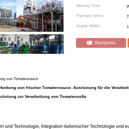
Delivery Time:
W
Payment Terms:
T
Supply Ability:
1
Bestpreis
itung von Tomatensauce
arbeitung von frischer Tomatensauce
Ausrüstung für die Verarbei
,
srüstung zur Verarbeitung von Tomatensoße
am und Technologie, Integration italienischer Technologie und e