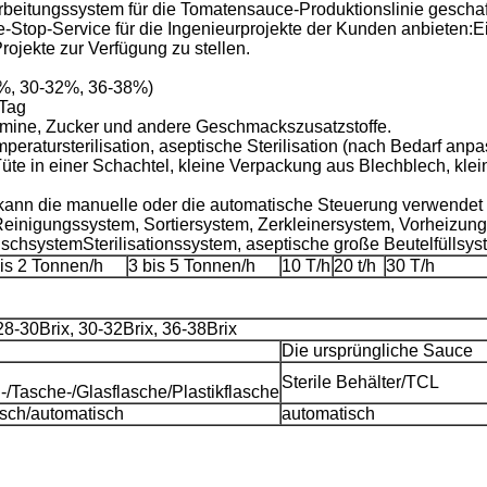
beitungssystem für die Tomatensauce-Produktionslinie geschaf
-Stop-Service für die Ingenieurprojekte der Kunden anbieten:E
rojekte zur Verfügung zu stellen.
0%, 30-32%, 36-38%)
/Tag
itamine, Zucker und andere Geschmackszusatzstoffe.
peratursterilisation, aseptische Sterilisation (nach Bedarf anpa
üte in einer Schachtel, kleine Verpackung aus Blechblech, kl
kann die manuelle oder die automatische Steuerung verwendet
nigungssystem, Sortiersystem, Zerkleinersystem, Vorheizung
chsystemSterilisationssystem, aseptische große Beutelfüllsy
is 2 Tonnen/h
3 bis 5 Tonnen/h
10 T/h
20 t/h
30 T/h
28-30Brix, 30-32Brix, 36-38Brix
Die ursprüngliche Sauce
Sterile Behälter/TCL
-/Tasche-/Glasflasche/Plastikflasche
isch/automatisch
automatisch