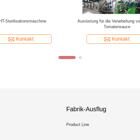
 / Doppel- / Dreifachwirkung
Frucht- und Gemüseschlagmaschin
gswirkung Außenzirkulation
Pulpverarbeitung
mkonzentrator Saftverdampfer
Kontakt
Kontakt
Fabrik-Ausflug
Product Line