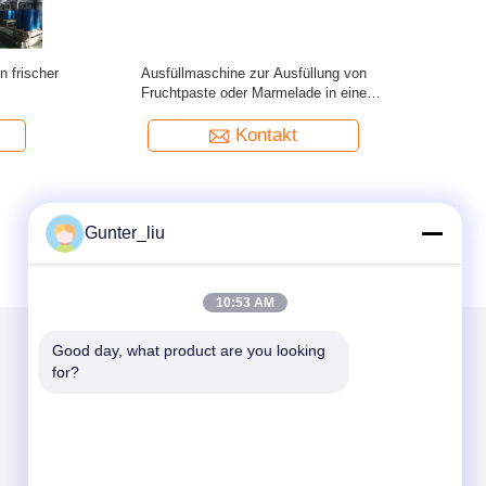
e für die
Hochproduktionsmaschine für das Sammeln
Ed
und Sortieren von Früchten
Kontakt
Gunter_liu
10:53 AM
Good day, what product are you looking 
for?
Mailen Sie uns