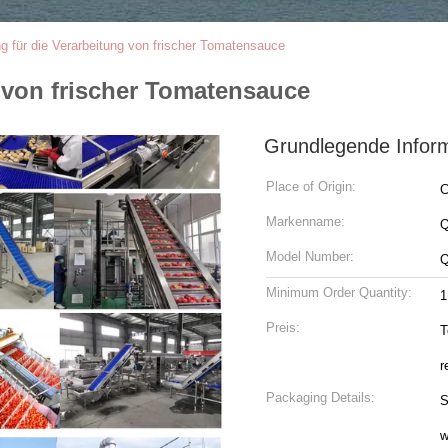
g für die Verarbeitung von frischer Tomatensauce
 von frischer Tomatensauce
Grundlegende Infor
Place of Origin:
C
Markenname:
Model Number:
Q
Minimum Order Quantity:
1
Preis:
T
r
Packaging Details:
S
w