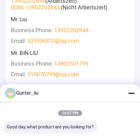
13902202844
(Arbeitszeit)
0086-13902202844
(Nicht Arbeitszeit)
Mr. Liu
Business Phone:
13902202844
Email:
535936810@qq.com
Mr. BIN LIU
Business Phone:
13802501799
Email:
515070799@qq.com
Gunter_liu
Hinterlass Eine Nachricht
Wir Werden Schnell Antworten
10:57 PM
Good day, what product are you looking for?