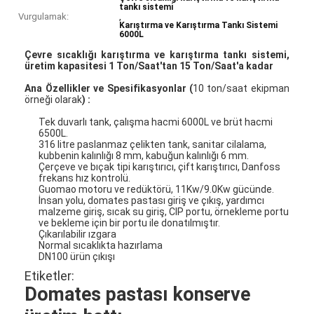
tankı sistemi
Vurgulamak:
,
Karıştırma ve Karıştırma Tankı Sistemi
6000L
Çevre sıcaklığı karıştırma ve karıştırma tankı sistemi,
üretim kapasitesi 1 Ton/Saat'tan 15 Ton/Saat'a kadar
Ana Özellikler ve Spesifikasyonlar (
10 ton/saat ekipman
örneği olarak
) :
Tek duvarlı tank, çalışma hacmi 6000L ve brüt hacmi
6500L.
316 litre paslanmaz çelikten tank, sanitar cilalama,
kubbenin kalınlığı 8 mm, kabuğun kalınlığı 6 mm.
Çerçeve ve bıçak tipi karıştırıcı, çift karıştırıcı, Danfoss
frekans hız kontrolü.
Guomao motoru ve redüktörü, 11Kw/9.0Kw gücünde.
İnsan yolu, domates pastası giriş ve çıkış, yardımcı
malzeme giriş, sıcak su giriş, CIP portu, örnekleme portu
ve bekleme için bir portu ile donatılmıştır.
Çıkarılabilir ızgara
Normal sıcaklıkta hazırlama
DN100 ürün çıkışı
Etiketler:
Domates pastası konserve