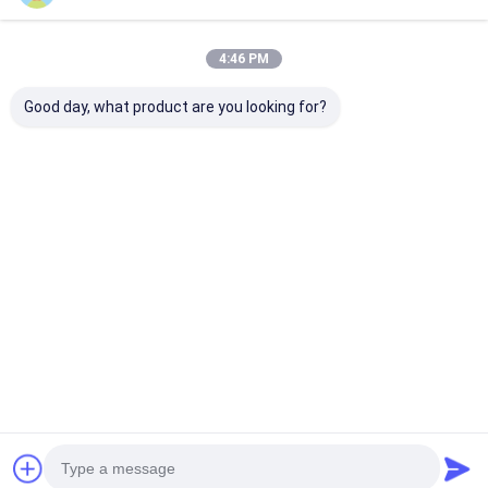
Önerilen Ürünler
Fabrika turu
4:46 PM
Kalite kontrol
Good day, what product are you looking for?
Bize ulaşın
Şimdi sohbet et
3T/S Domates
Su Banyosu Tipi
Domates Salça
Salçası İşleme Tesisi
Tünel Pastörizasyon
Konserve Dolu
Ekipmanı
Kapama Makin
Kutu Dolum ve Kapatma Makinası
En iyi fiyat
En iyi fiyat
En iyi fiy
Otomatik Kutu Dolum Makinesi
Otomatik Kutu Kapatma Makinesi
Ana sayfa
Hakkımızda
Desktop Site
Site Haritası
Gizlilik Politikası
Otomatik Konserve Makinesi
Kalite
Kutu Dolum ve Kapatma Makinası
Çin fabrikası.Copyright ©
2026 GUANGZHOU QIHONG INTELLIGENT EQUIPMENT CO.,LTD. All
Tünel pastörizasyon ekipmanları
Rights Reserved.