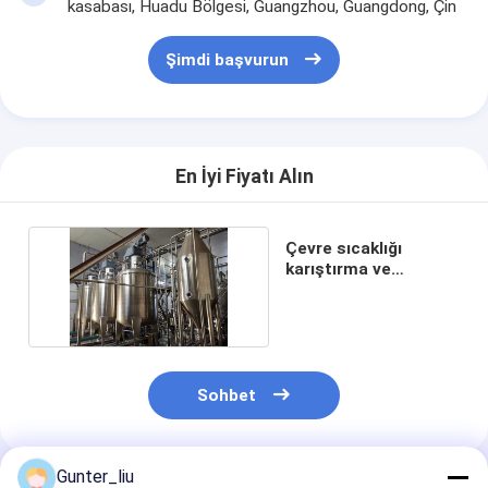
kasabası, Huadu Bölgesi, Guangzhou, Guangdong, Çin
Şimdi başvurun
En İyi Fiyatı Alın
Çevre sıcaklığı
karıştırma ve
karıştırma tankı
sistemi
Ana sayfa
Sohbet
Ürünler
Hakkımızda
Gunter_liu