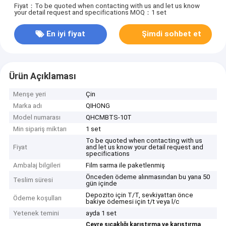
Fiyat：To be quoted when contacting with us and let us know
your detail request and specifications
MOQ：1 set
En iyi fiyat
Şimdi sohbet et
Ürün Açıklaması
Menşe yeri
Çin
Marka adı
QIHONG
Model numarası
QHCMBTS-10T
Min sipariş miktarı
1 set
To be quoted when contacting with us
Fiyat
and let us know your detail request and
specifications
Ambalaj bilgileri
Film sarma ile paketlenmiş
Önceden ödeme alınmasından bu yana 50
Teslim süresi
gün içinde
Depozito için T/T, sevkiyattan önce
Ödeme koşulları
bakiye ödemesi için t/t veya l/c
Yetenek temini
ayda 1 set
Çevre sıcaklığı karıştırma ve karıştırma