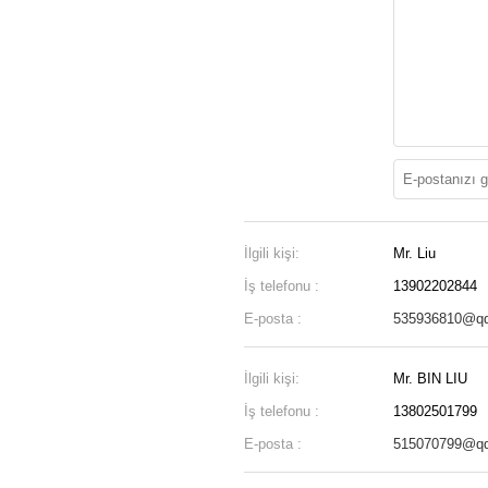
İlgili kişi:
Mr. Liu
İş telefonu :
13902202844
E-posta :
535936810@q
İlgili kişi:
Mr. BIN LIU
İş telefonu :
13802501799
E-posta :
515070799@q