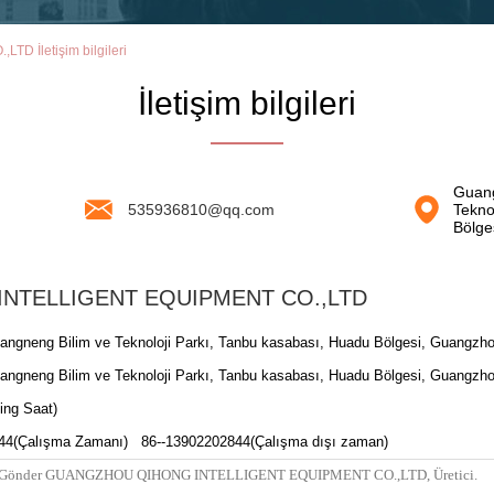
İletişim bilgileri
İletişim bilgileri
Guan
535936810@qq.com
Tekno
Bölge
NTELLIGENT EQUIPMENT CO.,LTD
ngneng Bilim ve Teknoloji Parkı, Tanbu kasabası, Huadu Bölgesi, Guangzh
ngneng Bilim ve Teknoloji Parkı, Tanbu kasabası, Huadu Bölgesi, Guangzh
ing Saat)
44(Çalışma Zamanı) 86--13902202844(Çalışma dışı zaman)