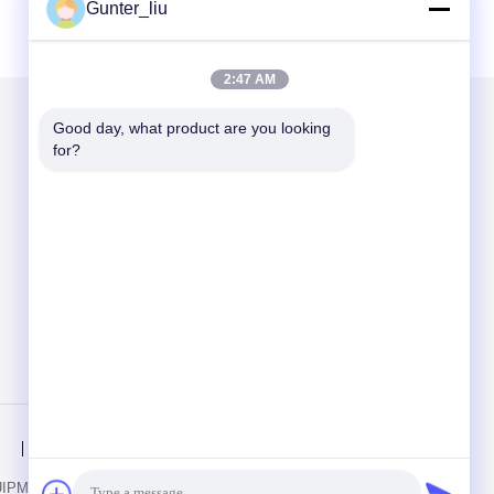
Gunter_liu
2:47 AM
Good day, what product are you looking 
Mail Gönder
for?
Send
Gizlilik Politikası
IPMENT CO.,LTD. All Rights Reserved.