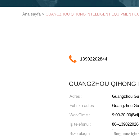
Ana sayfa
>
GUANGZHOU QIHONG INTELLIGENT EQUIPMENT CO.,LTD 
13902202844
GUANGZHOU QIHONG I
Adres :
Guangzhou Gua
Fabrika adres :
Guangzhou Gua
WorkTime :
9:00-20:00(Beij
İş telefonu :
86--139022028
Bize ulaşın :