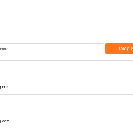
Talep 
q.com
q.com