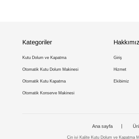
Kategoriler
Hakkımı
Kutu Dolum ve Kapatma
Giriş
Makinası
Otomatik Kutu Dolum Makinesi
Hizmet
Otomatik Kutu Kapatma
Ekibimiz
Makinesi
Otomatik Konserve Makinesi
Ana sayfa
Ür
Çin iyi Kalite Kutu Dolum ve Kapatm