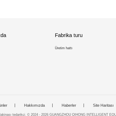
zda
Fabrika turu
Üretim hattı
ünler
Hakkımızda
Haberler
Site Haritası
a Makinası tedarikçi. © 2024 - 2026 GUANGZHOU QIHONG INTELLIGENT EQU