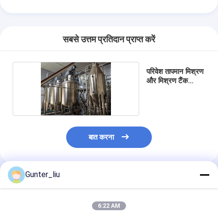
सबसे उत्तम प्रतिदान प्राप्त करें
परिवेश तापमान मिश्रण
और मिश्रण टैंक
प्रणाली
बात करना
होम
Gunter_liu
अनुशंसित उत्पाद
उत्पाद
हमारे बारे में
6:22 AM