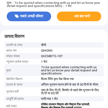
मूल्य：To be quoted when contacting with us and let us know your
detail request and specifications
MOQ：1 सेट
सबसे अच्छी कीमत
अब बात करो
उत्पाद विवरण
उत्पत्ति के प्लेस
चीनी
ब्रांड नाम
QIHONG
मॉडल संख्या
QHCMBTS-10T
न्यूनतम आदेश मात्रा
1 सेट
To be quoted when contacting with us
मूल्य
and let us know your detail request and
specifications
पैकेजिंग विवरण
फिल्म रैपिंग द्वारा पैक किया गया
प्रसव के समय
अग्रिम भुगतान प्राप्त होने के बाद से 50 दिनों के भीतर
जमा के लिए टी/टी, शिपमेंट से पहले शेष भुगतान के लिए
भुगतान शर्तें
टी/टी या एल/सी
आपूर्ति की क्षमता
प्रति माह 1 सेट
,
परिवेश तापमान मिश्रण और मिश्रण टैंक प्रणाली
हाई लाइट:
मिश्रण और मिश्रण टैंक प्रणाली 6000L