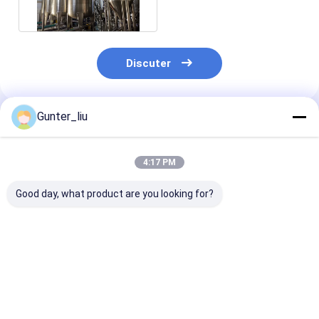
Visite d'usine
Contrôle de la qualité
Discuter
Contact
Discuter Maintenant
Gunter_liu
Produits Recommandés
4:17 PM
Machine de remplissage et de couture
Good day, what product are you looking for?
Machine de remplissage automatique de boîte
Machine de couture automatique de boîtes
Machine de mise en conserve automatique
3T/H usine de
Équipement de
Machine de
transformation de
pasteurisation par
remplissage et
pâte de tomate
tunnel de type bain
couture de
Équipement de pasteurisation des tunnels
d'eau
conserves de p
tomate
Meilleur prix
Meilleur prix
Meilleur p