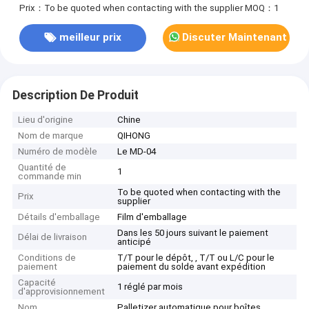
Prix：To be quoted when contacting with the supplier
MOQ：1
meilleur prix
Discuter Maintenant
Description De Produit
Lieu d'origine
Chine
Nom de marque
QIHONG
Numéro de modèle
Le MD-04
Quantité de
1
commande min
To be quoted when contacting with the
Prix
supplier
Détails d'emballage
Film d'emballage
Dans les 50 jours suivant le paiement
Délai de livraison
anticipé
Conditions de
T/T pour le dépôt, , T/T ou L/C pour le
paiement
paiement du solde avant expédition
Capacité
1 réglé par mois
d'approvisionnement
Nom
Palletizer automatique pour boîtes