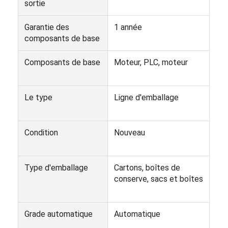
sortie
Machine à emballer automatique de carton
Garantie des
1 année
Machine à laver les bouteilles
composants de base
Machine automatique de Palletizer
Composants de base
Moteur, PLC, moteur
Machine automatique de chargement et de déchargement
Machine de stérilisation automatique
Le type
Ligne d'emballage
Machine de convoyeur à bande
Condition
Nouveau
Machine de Palletizer de robot
Réservoir de mélange d'acier inoxydable
Type d'emballage
Cartons, boîtes de
conserve, sacs et boîtes
Ligne de production d'aliments en conserve
Juicer de légumes et de fruits
Grade automatique
Automatique