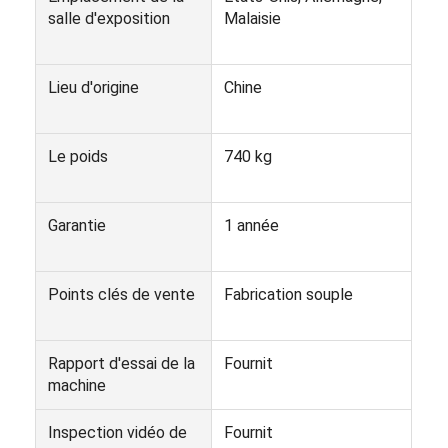
salle d'exposition
Malaisie
Visite d'usine
Contrôle de la qualité
Lieu d'origine
Chine
Contact
Discuter Maintenant
Le poids
740 kg
Garantie
1 année
Machine de remplissage et de couture
Machine de remplissage automatique de boîte
Points clés de vente
Fabrication souple
Machine de couture automatique de boîtes
Rapport d'essai de la
Fournit
Machine de mise en conserve automatique
machine
Équipement de pasteurisation des tunnels
Inspection vidéo de
Fournit