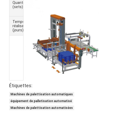
Quantité
1
> 5
(sets)
à
5
Temps de
50
À
réalisation
négocier
(jours)
Étiquettes:
Machines de palettisation automatiques
équipement de palletisation automatisé
Machines de palettisation automatisées