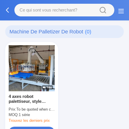
Machine De Palletizer De Robot
(0)
4 axes robot
palettiseur, style
plancher,
Prix:
To be quoted when contacting with the supplier
fonctionnement
MOQ:
1 série
simple, 4 kW
Trouvez les derniers prix