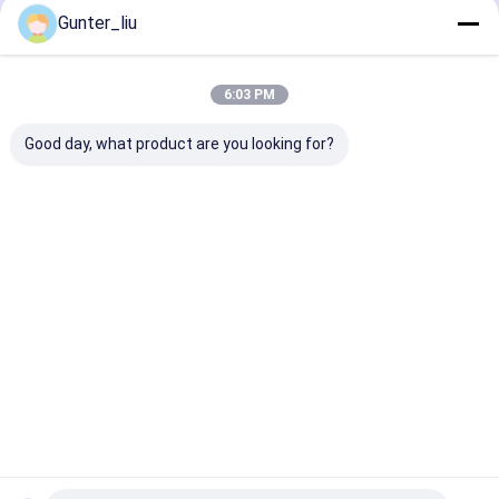
Gunter_liu
Sản Phẩm Khuyến Cáo
6:03 PM
Good day, what product are you looking for?
Máy sản xuất nhựa
Máy pha lê tự động ở
Máy loại bỏ nh
tự động tùy chỉnh,
vị trí cao và thấp
động bể rỗng 
máy nhựa tự động vị
380V 10KW Thiết bị
cao, 500-1000
trí cao và thấp
pha lê tự động
hộp/phút Đối v
thiếc
Giá tốt nhất
Giá tốt nhất
Giá tốt n
Nhà
Về chúng tôi
Desktop Site
Sơ đồ trang web
Chính sách bảo mật
Phẩm chất
Máy chiết rót và ghép mí lon
Nhà máy trung
quốc.Copyright © 2026 GUANGZHOU QIHONG INTELLIGENT