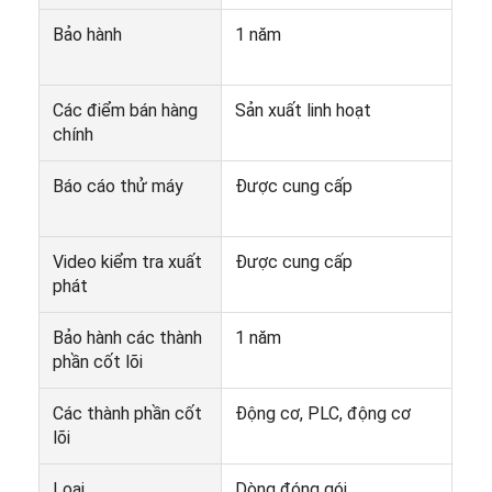
Tham quan nhà máy
Bảo hành
1 năm
Kiểm soát chất lượng
Các điểm bán hàng
Sản xuất linh hoạt
Liên hệ chúng tôi
chính
Nói chuyện ngay
Báo cáo thử máy
Được cung cấp
Video kiểm tra xuất
Được cung cấp
Máy chiết rót và ghép mí lon
phát
Máy chiết rót lon tự động
Bảo hành các thành
1 năm
Máy ghép lon tự động
phần cốt lõi
Máy đóng hộp tự động
Các thành phần cốt
Động cơ, PLC, động cơ
lõi
Thiết bị thanh trùng đường hầm
Loại
Dòng đóng gói