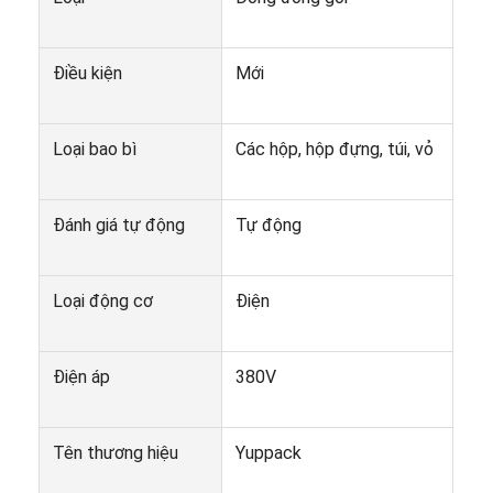
Máy đóng gói thùng carton tự động
Máy rửa chai
Điều kiện
Mới
Máy pha lê tự động
Loại bao bì
Các hộp, hộp đựng, túi, vỏ
Máy bốc xếp tự động
Máy khử trùng tự động
Đánh giá tự động
Tự động
Máy vận chuyển dây đai
Loại động cơ
Điện
Máy xếp hàng rô bốt
Bồn trộn inox
Điện áp
380V
Dây chuyền sản xuất thực phẩm đóng hộp
Máy ép rau quả
Tên thương hiệu
Yuppack