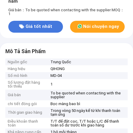
năm
Giá bán：To be quoted when contacting with the supplier
MOQ：
1
Giá tốt nhất
Nói chuyện ngay
Mô Tả Sản Phẩm
Nguồn gốc
Trung Quốc
Hàng hiệu
QIHONG
Số mô hình
MD-04
Số lượng đặt hàng
1
tối thiểu
To be quoted when contacting with the
Giá bán
supplier
chi tiết đóng gói
Bọc màng bao bì
Trong vòng 50 ngày kể từ khi thanh toán
Thời gian giao hàng
tạm ứng
Điều khoản thanh
T/T để đặt cọc, T/T hoặc L/C để thanh
toán
toán số dư trước khi giao hàng
Khả năng cung cấp
1 bộ mỗi tháng