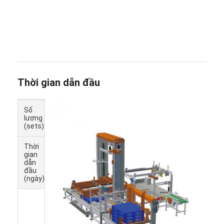
Thời gian dẫn đầu
Số
1 -
> 5
lượng
5
(sets)
Thời
50
Để
gian
đàm
dẫn
phán
đầu
(ngày)