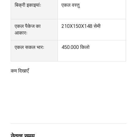
टिन कैन बनाने की मशीनें
बिक्री इकाइयांः
एकल वस्तु
टमाटर के पेस्ट के डिब्बे बनाने की मशीन
एकल पैकेज का
210X150X148 सेमी
आकारः
एकल सकल भारः
450.000 किलो
कम दिखाएँ
नेतृत्व समय