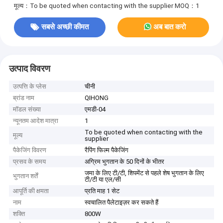
मूल्य：To be quoted when contacting with the supplier
MOQ：1
सबसे अच्छी कीमत
अब बात करो
उत्पाद विवरण
उत्पत्ति के प्लेस
चीनी
ब्रांड नाम
QIHONG
मॉडल संख्या
एमडी-04
न्यूनतम आदेश मात्रा
1
To be quoted when contacting with the
मूल्य
supplier
पैकेजिंग विवरण
रैपिंग फिल्म पैकेजिंग
प्रसव के समय
अग्रिम भुगतान के 50 दिनों के भीतर
जमा के लिए टी/टी, शिपमेंट से पहले शेष भुगतान के लिए
भुगतान शर्तें
टी/टी या एल/सी
आपूर्ति की क्षमता
प्रति माह 1 सेट
नाम
स्वचालित पैलेटाइज़र कर सकते हैं
शक्ति
800W