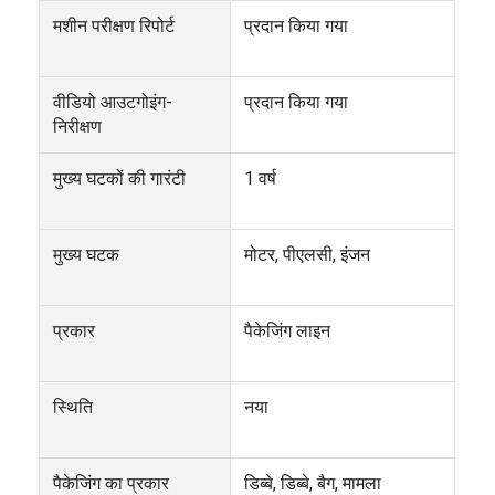
फैक्टरी यात्रा
मशीन परीक्षण रिपोर्ट
प्रदान किया गया
गुणवत्ता नियंत्रण
वीडियो आउटगोइंग-
प्रदान किया गया
हमसे संपर्क करें
निरीक्षण
अब बात करो
मुख्य घटकों की गारंटी
1 वर्ष
मुख्य घटक
मोटर, पीएलसी, इंजन
कैन फिलिंग और सीमिंग मशीन
स्वचालित भरने की मशीन
प्रकार
पैकेजिंग लाइन
स्वचालित कैन सीमिंग मशीन
स्थिति
नया
स्वचालित कैनिंग मशीन
सुरंग पाश्चराइजेशन उपकरण
पैकेजिंग का प्रकार
डिब्बे, डिब्बे, बैग, मामला