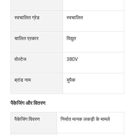
स्वचालित गत्ते का डिब्बा पैकिंग मशीन
बोतल धोने की मशीन
स्वचालित ग्रेड
स्वचालित
स्वचालित पैलेटराइज़र मशीन
चालित प्रकार
विद्युत
स्वचालित लोडिंग और अनलोडिंग मशीन
स्वचालित नसबंदी मशीन
वोल्टेज
380V
बेल्ट कन्वेयर मशीन
ब्रांड नाम
युपैक
रोबोट पैलेटाइज़र मशीन
स्टेनलेस स्टील मिश्रण टैंक
पैकेजिंग और वितरण
डिब्बाबंद खाद्य उत्पादन लाइन
पैकेजिंग विवरण
निर्यात मानक लकड़ी के मामले
सब्जियों और फलों का रस निकालने की मशीन