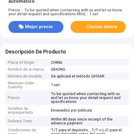
automático
Precio：To be quoted when contacting with us and let us know
your detail request and specifications
MOQ：1 set
Mejor precio
Chatea Ahora
Descripción De Producto
Place of Origin
CHINA
Nombre de la marca
QIHONG
Número de modelo
Se aplicará el método QHSAR.
Minimum Order
1 set
Quantity
To be quoted when contacting with us
Precio
and let us know your detail request and
specifications
Detalles de
Envasados por película
empaquetado
Within 80 days since receipt of the
Delivery Time
advance payment
Condiciones de
T/T para el depósito, , T/T o L/C para el
pago
pago del saldo antes del envío