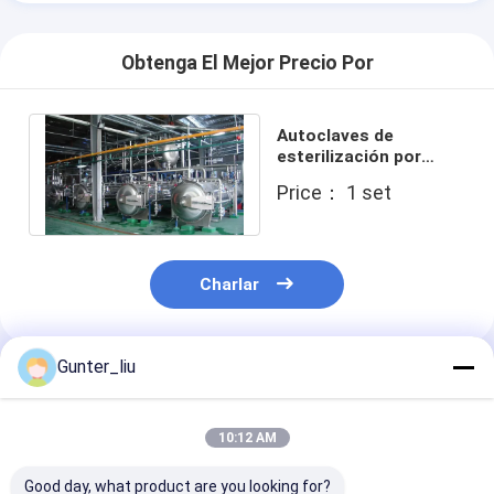
Obtenga El Mejor Precio Por
Autoclaves de
esterilización por
vapor de control
Price： 1 set
automático
Charlar
Gunter_liu
Productos Recomendados
10:12 AM
Good day, what product are you looking for?