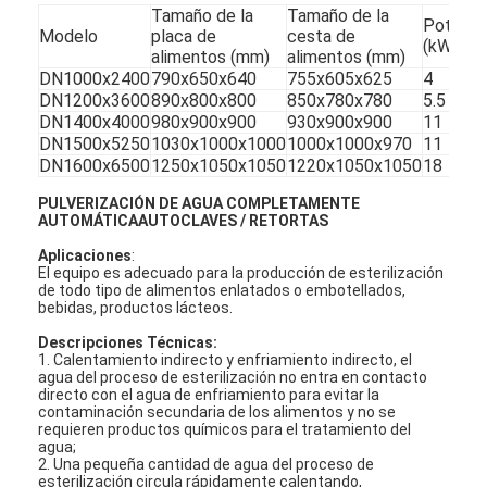
Tamaño de la
Tamaño de la
Potenci
Modelo
placa de
cesta de
(kW)
alimentos (mm)
alimentos (mm)
DN1000x2400
790x650x640
755x605x625
4
DN1200x3600
890x800x800
850x780x780
5.5
DN1400x4000
980x900x900
930x900x900
11
DN1500x5250
1030x1000x1000
1000x1000x970
11
DN1600x6500
1250x1050x1050
1220x1050x1050
18
PULVERIZACIÓN DE AGUA COMPLETAMENTE
AUTOMÁTICA
AUTOCLAVES / RETORTAS
Aplicaciones
:
El equipo es adecuado para la producción de esterilización
de todo tipo de alimentos enlatados o embotellados,
bebidas, productos lácteos.
Descripciones Técnicas:
1. Calentamiento indirecto y enfriamiento indirecto, el
Inicio
agua del proceso de esterilización no entra en contacto
directo con el agua de enfriamiento para evitar la
Productos
contaminación secundaria de los alimentos y no se
requieren productos químicos para el tratamiento del
agua;
Sobre nosotros
2. Una pequeña cantidad de agua del proceso de
esterilización circula rápidamente calentando,