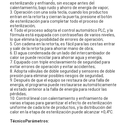
esterilizando y enfriando, sin escape antes del
Visita a la fábrica
calentamiento, bajo ruido y ahorro de energía de vapor;
3. Operación con una sola tecla, cuando los productos
entran en la retorta y cierran la puerta, presione el botón
Control de Calidad
de esterilización para completar todo el proceso de
esterilización;
Contacto
4. Todo el proceso adopta el control automático PLC, y la
fórmula está equipada con contraseñas de varios niveles,
lo que elimina la posibilidad de errores de operación;
Chatea Ahora
5. Con cadena en la retorta, es fácil para las cestas entrar
y salir de la retorta para ahorrar mano de obra;
6. El agua condensada de un lado del intercambiador de
calor se puede reciclar para ahorrar agua y energía;
7. Equipado con triple enclavamiento de seguridad para
evitar errores de operación y evitar accidentes;
Máquina de llenado y costura de la lata
8. Adopta válvulas de doble seguridad y sensores de doble
presión para eliminar posibles riesgos de seguridad;
9. Después de que el equipo se restaura de una falla de
Máquina de rellenar de la poder automática
energía, el programa puede restaurarse automáticamente
al estado anterior a la falla de energía para reducir las
Máquina automática de costura de latas
pérdidas;
10. Control lineal con calentamiento y enfriamiento de
varias etapas para garantizar el efecto de esterilización
Máquina de enlatado automática
uniforme de cada lote de productos, y la distribución del
calor en la etapa de esterilización puede alcanzar +0,4°C.
Equipo de pasteurización de túneles
Técnico
Parámetro
s: