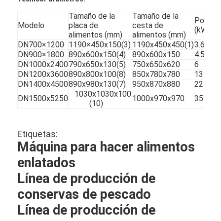
Tamaño de la
Tamaño de la
Potenc
Modelo
placa de
cesta de
(kW)
alimentos (mm)
alimentos (mm)
DN700×1200
1190×450x150(3)
1190x450x450(1)
3.6
DN900×1800
890x600x150(4)
890x600x150
4.5
DN1000x2400
790x650x130(5)
750x650x620
6
DN1200x3600
890x800x100(8)
850x780x780
13
DN1400x4500
890x980x130(7)
950x870x880
22
1030x1030x100
DN1500x5250
1000x970x970
35
(10)
Etiquetas:
Máquina para hacer alimentos
enlatados
Línea de producción de
conservas de pescado
Línea de producción de