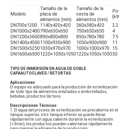
Empaquetadora automática del cartón
Tamaño de la
Tamaño de la
Potenci
Modelo
placa de
cesta de
(kW)
Lavadora de botellas
alimentos (mm)
alimentos (mm)
DN700x1200
1140x420x420
360x380x420
2.2
Máquina automática de Palletizer
DN1000x2400
790x630x650
750x650x650
4
DN1200x3600
890x800x800
850x780x780
7.5
Máquina automática de carga y descarga
DN1400x4500
1100x930x900
1050x900x900
11
DN1500x5250
1030x970x970
1000x1000x970
15
DN1600x6500
1220×1050x1050
1220x1050x1050
30
Máquina de esterilización automática
Máquina del transportador de correa
TIPO DE INMERSIÓN EN AGUA DE DOBLE
CAPA
AUTOCLAVES / RETORTAS
Máquina de Palletizer del robot
Aplicaciones
:
El equipo es adecuado para la producción de esterilización
de todo tipo de alimentos enlatados o embotellados,
El tanque de mezcla de acero inoxidable
bebidas, productos lácteos.
Línea de producción de alimentos enlatados
Descripciones Técnicas:
1. El agua del proceso de esterilización se precalienta en el
tanque superior, otro tanque inferior se puede llenar
Máquina para extraer jugos de frutas y verduras
rápidamente con agua caliente durante la esterilización
(<3min), los productos pueden calentarse rápidamente
para mejorar la eficiencia de la producción;