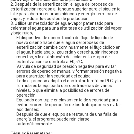
Máquinas para hacer latas de lata
2. Después de la esterilización, el agua del proceso de
esterilización regresa al tanque superior para el siguiente
lote para ahorrar recursos hídricos y energía térmica de
Máquina para enlatar pasta de tomate
vapor, y reducir los costos de producción;
3. Utilice un mezclador de agua-vapor patentado para
calentar el agua para una alta tasa de utilización del vapor
y bajo ruido;
El dispositivo de conmutación de flujo de líquido de
nuevo diseño hace que el agua del proceso de
esterilización cambie continuamente el flujo cíclico en
el agua, hacia abajo, izquierda y derecha, sin rincones
muertos, y la distribución del calor en la etapa de
esterilización se controla a +0,5°C;
Válvula de seguridad de presión negativa para evitar
errores de operación manual y formar presión negativa
para garantizar la seguridad del equipo;
Todo el proceso adopta el control automático PLC, y la
fórmula está equipada con contraseñas de varios
niveles, lo que elimina la posibilidad de errores de
operación;
Equipado con triple enclavamiento de seguridad para
evitar errores de operación de los trabajadores y evitar
accidentes;
Después de que el equipo se restaura de una falla de
energía, el programa puede reiniciarse
automáticamente.
Técnico
Parámetro
s: