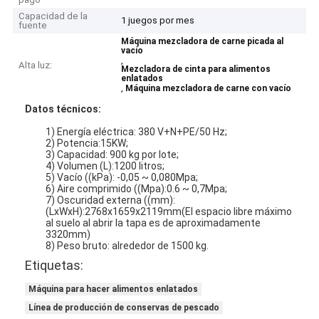
Capacidad de la
1 juegos por mes
fuente
Máquina mezcladora de carne picada al
vacío
,
Alta luz:
Mezcladora de cinta para alimentos
enlatados
,
Máquina mezcladora de carne con vacío
Datos técnicos
:
1) Energía eléctrica: 380 V+N+PE/50 Hz;
2) Potencia:15KW;
3) Capacidad: 900 kg por lote;
4) Volumen (L):1200 litros;
5) Vacío ((kPa): -0,05 ~ 0,080Mpa;
6) Aire comprimido ((Mpa):0.6 ~ 0,7Mpa;
7) Oscuridad externa ((mm):
(LxWxH):2768x1659x2119mm(El espacio libre máximo
al suelo al abrir la tapa es de aproximadamente
3320mm)
8) Peso bruto: alrededor de 1500 kg.
Etiquetas:
Máquina para hacer alimentos enlatados
Línea de producción de conservas de pescado