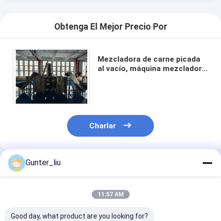
Obtenga El Mejor Precio Por
Mezcladora de carne picada
al vacío, máquina mezcladora
de carne picada al vacío,
mezcladora de cinta
Charlar
Gunter_liu
Inicio
Productos Recomendados
Productos
11:57 AM
Sobre nosotros
Good day, what product are you looking for?