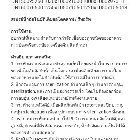
DN1500x5250
1030x1000x1000
1000x1000x970
11
DN1600x6500
1250x1050x1050
1220x1050x1050
18
สเปรย์น้ําอัตโนมัติเต็ม
ออโตคลาฟ / รีทอร์ท
การใช้งาน
:
อุปกรณ์ที่เหมาะสําหรับการกําจัดเชื้อของทุกชนิดของอาหาร
กระป๋องหรือกระป๋อง, เครื่องดื่ม, สินค้านม
คําอธิบายทางเทคนิค:
1. การทําความร้อนและทําความเย็นโดยตรงน้ําในกระบวนการ
ฆ่าเชื้อไม่สัมผัสกับน้ําเย็นโดยตรง เพื่อหลีกเลี่ยงการปนเปื้อน
ของอาหารและไม่จําเป็นต้องใช้สารเคมีในการบําบัดน้ํา;
2. น้ํากระบวนการ sterilization จํานวนเล็ก ๆ ผ่านการอบอุ่น,
sterilization, และการเย็นอย่างรวดเร็ว, โดยไม่ต้องออกก่อน
การอบอุ่น, ow เสียงและประหยัดพลังงานควาย
บ้าน
3. การทํางานหนึ่งคีย์, เมื่อผลิตภัณฑ์เข้า retort และปิดประตู,
กดปุ่ม sterilization เพื่อสรุปกระบวนการ sterilization ทั้งหมด;
ผลิตภัณฑ์
4. กระบวนการทั้งหมดนํามาใช้ PLC การควบคุมอัตโนมัติ, และ
สูตรมีอุปกรณ์ที่มีรหัสผ่านหลายระดับ, ซึ่งกําจัดความเป็นไปได้
เกี่ยวกับเรา
ของการทํางานผิดพลาด;
5. ด้วยโซ่ใน retort, มันง่ายสําหรับกระเป๋าในและออกของ