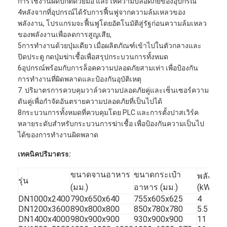
การใช้งานผิดปกติด้วยมือ และให้ความปลอดภัยของอุปกรณ์
4หลังจากที่อุปกรณ์ได้รับการฟื้นฟูจากความล้มเหลวของ
พลังงาน, โปรแกรมจะฟื้นฟูโดยอัตโนมัติสู่รัฐก่อนความล้มเหลว
ของพลังงานเพื่อลดการสูญเสีย,
5การทํางานด้วยปุ่มเดียว เมื่อผลิตภัณฑ์เข้าไปในตัวกลางและ
ปิดประตู กดปุ่มฆ่าเชื้อเพื่อสรุปกระบวนการทั้งหมด
6อุปกรณ์พร้อมกับการล็อคความปลอดภัยสามเท่า เพื่อป้องกัน
การทํางานที่ผิดพลาดและป้องกันอุบัติเหตุ
7. ปริมาตรการควบคุมวาล์วความปลอดภัยคู่และเซ็นเซอร์ความ
ดันคู่เพื่อกําจัดอันตรายความปลอดภัยที่เป็นไปได้
8กระบวนการทั้งหมดที่ควบคุมโดย PLC และการตั้งปาสเวิร์ค
หลายระดับสําหรับกระบวนการฆ่าเชื้อ เพื่อป้องกันความเป็นไป
ได้ของการทํางานผิดพลาด
เทคนิค
ปริมาตร
s:
ขนาดจานอาหาร
ขนาดกระเป๋า
พลังงาน
รุ่น
(มม.)
อาหาร (มม.)
(kW)
DN1000x2400
790x650x640
755x605x625
4
DN1200x3600
890x800x800
850x780x780
5.5
DN1400x4000
980x900x900
930x900x900
11