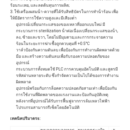
เครื่อง ผลิต กระป๋อง
ร้อนระเหย, และลดต้นทุนการผลิต;
3. ใช้เครื่องผสมน้ํา-ควายที่ได้รับสิทธิบัตรในการทําน้ําร้อน เพื่อ
เครื่องกระป๋องแป้งทอด
ให้มีอัตราการใช้ควายสูงและมีเสียงต่ํา
อุปกรณ์เปลี่ยนกระแสของของเหลวที่ออกแบบใหม่ มี
กระบวนการ sterilization น้ําต่อเนื่องเปลี่ยนกระแสของน้ํา,
ลง, ซ้ายและขวา, โดยไม่มีมุมตาย,และการกระจายความ
ร้อนในระยะการฆ่าเชื้อถูกควบคุมที่ +0.5°C
วาล์วป้องกันความดันลบ เพื่อป้องกันการทํางานผิดพลาดด้วย
มือ และสร้างความดันลบเพื่อรับรองความปลอดภัยของ
อุปกรณ์
กระบวนการทั้งหมดใช้ PLC การควบคุมอัตโนมัติ และสูตรมี
รหัสผ่านหลายระดับ ซึ่งกําจัดความเป็นไปได้ของการทํางาน
ผิดพลาด
อุปกรณ์พร้อมกับการล็อคความปลอดภัยสามเท่า เพื่อป้องกัน
การใช้งานที่ผิดพลาดของแรงงานและป้องกันอุบัติเหตุ
หลังจากที่อุปกรณ์ได้รับการฟื้นฟูจากการล้มเหลวไฟฟ้า
โปรแกรมสามารถรีเซ็ตโดยอัตโนมัติ
เทคนิค
ปริมาตร
s: