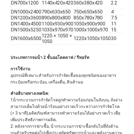
DN700x1200
1140x420x420
360x380x420
2.2
0.
เครื่องบรรจุกล่องอัตโนมัติ
DN1000x2400
790x630x650
750x650x650
4
2.
เครื่องซักขวด
DN1200x3600
890x800x800
850x780x780
7.5
4.
DN1400x4500
1100x930x900
1050x900x900
11
7.
DN1500x5250
1030x970x970
1000x1000x970
15
10
เครื่องวางพาเลทอัตโนมัติ
1220 × 1050 ×
DN1600x6500
1220x1050x1050
30
13
1050
เครื่องขนถ่ายอัตโนมัติ
เครื่องฆ่าเชื้ออัตโนมัติ
ประเภทการจมน้ํา 2 ชั้น
ออโตคลาฟ / รีทอร์ท
การใช้งาน
:
เครื่องขนย้ายเข็มขัด
อุปกรณ์ที่เหมาะสําหรับการกําจัดเชื้อของทุกชนิดของอาหาร
กระป๋องหรือกระป๋อง, เครื่องดื่ม, สินค้านม
เครื่องวางพาเลทโรบอท
คําอธิบายทางเทคนิค:
ถังผสมสแตนเลส
1น้ํากระบวนการกําจัดโรคถูกทําความร้อนก่อนในถังบน, ถังล่าง
สามารถเต็มไปด้วยน้ําร้อนอย่างรวดเร็วระหว่างการกําจัดโรค
สายการผลิตอาหารกระป๋อง
(< 3 นาที),ผลิตภัณฑ์สามารถทําความร้อนได้อย่างรวดเร็ว เพื่อ
เพิ่มประสิทธิภาพการผลิต;
เครื่องชงผักและผลไม้
2. หลังจากการฆ่าเชื้อ, น้ํากระบวนการฆ่าเชื้อกลับไปที่ถังด้าน
บนสําหรับชุดต่อไปเพื่อประหยัดทรัพยากรน้ําและพลังงานความ