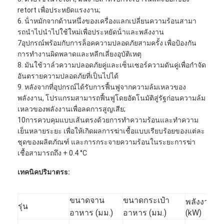
ทัวร์โรงงาน
retort เพื่อประหยัดแรงงาน;
6. น้ําหมักจากด้านหนึ่งของเครื่องแลกเปลี่ยนความร้อนสามา
ควบคุมคุณภาพ
รถนําไปนําไปใช้ใหม่เพื่อประหยัดน้ําและพลังงาน
7อุปกรณ์พร้อมกับการล็อคความปลอดภัยสามครั้ง เพื่อป้องกัน
ติดต่อเรา
การทํางานผิดพลาดและหลีกเลี่ยงอุบัติเหตุ
8. มันใช้วาล์วความปลอดภัยคู่และเซ็นเซอร์ความดันคู่เพื่อกําจัด
คุยตอนนี้
อันตรายความปลอดภัยที่เป็นไปได้
9. หลังจากที่อุปกรณ์ได้รับการฟื้นฟูจากความล้มเหลวของ
พลังงาน, โปรแกรมสามารถฟื้นฟูโดยอัตโนมัติสู่รัฐก่อนความล้ม
เหลวของพลังงานเพื่อลดการสูญเสีย;
เครื่องบรรจุและปิดผนึกกระป๋องได้
10การควบคุมแบบเส้นตรงด้วยการทําความร้อนและทําความ
เย็นหลายระยะ เพื่อให้เกิดผลการฆ่าเชื้อแบบเรียบร้อยของแต่ละ
เครื่องบรรจุกระป๋องอัตโนมัติ
ชุดของผลิตภัณฑ์ และการกระจายความร้อนในระยะการฆ่า
เชื้อสามารถถึง + 0.4 °C
เครื่องซีลกระป๋องอัตโนมัติ
เทคนิค
ปริมาตร
s:
เครื่องบรรจุกระป๋องอัตโนมัติ
ขนาดจาน
ขนาดกระเป๋า
พลังงาน
ปร
รุ่น
อุปกรณ์ปัสเทอริเซชั่นอุโมงค์
อาหาร (มม.)
อาหาร (มม.)
(kW)
((