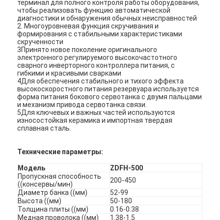
терминал для полного контроля работы оборудования,
чтобы реализовать функцию автоматической
диагностики и обнаружения обычных неисправностей
2. Многоуровневая функция скручивания и
формирования с стабильными характеристиками
скрученности
3Принято новое поколение оригинального
электронного регулируемого высокочастотного
сварного инверторного контроллера питания, с
гибкими и красивыми сварками
4Для обеспечения стабильного и тихого эффекта
высокоскоростного питания резервуара используется
форма питания бокового сервотанка с двумя пальцами
и механизм привода сервотанка связи.
5Для ключевых и важных частей используются
износостойкая керамика и импортная твердая
сплавная сталь.
Технические параметры:
Модель
ZDFH-500
Пропускная способность
200-450
((консервы/мин)
Диаметр банка ((мм)
52-99
Высота ((мм)
50-180
Толщина плиты ((мм)
0.16-0.38
Медная проволока ((мм)
1.38-1.5