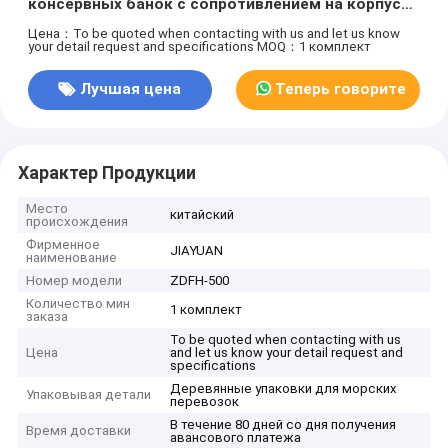
консервных банок с сопротивлением на корпусе
модели ZDFH-500 для изготовления консервных
Цена：To be quoted when contacting with us and let us know
your detail request and specifications
MOQ：1 комплект
банок 450 CPM
Лучшая цена
Теперь говорите
Характер Продукции
Место
китайский
происхождения
Фирменное
JIAYUAN
наименование
Номер модели
ZDFH-500
Количество мин
1 комплект
заказа
To be quoted when contacting with us
Цена
and let us know your detail request and
specifications
Деревянные упаковки для морских
Упаковывая детали
перевозок
В течение 80 дней со дня получения
Время доставки
авансового платежа