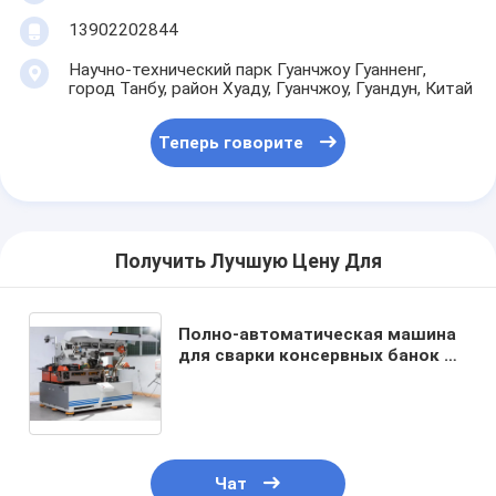
Наша фабрика
13902202844
контроль качества
Научно-технический парк Гуанчжоу Гуанненг,
город Танбу, район Хуаду, Гуанчжоу, Гуандун, Китай
контактные данные
Теперь говорите
Теперь говорите
Получить Лучшую Цену Для
Заполнитель и швейная машина
Автоматическая машина завалки консервной банки
Полно-автоматическая машина
для сварки консервных банок с
Автоматическая консервная швейная машина
сопротивлением на корпусе
модели ZDFH-500 для
Автоматическая консервируя машина
изготовления консервных банок
450 CPM
Оборудование для пастеризации туннелей
Чат