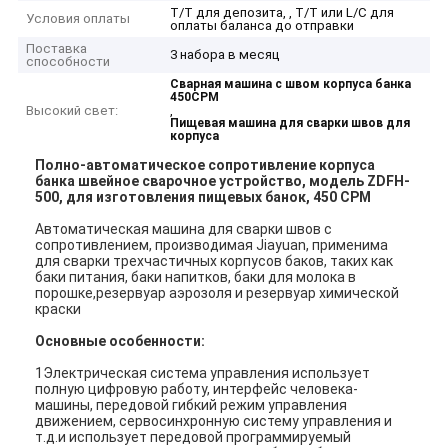
T/T для депозита, , T/T или L/C для
Условия оплаты
оплаты баланса до отправки
Поставка
3 набора в месяц
способности
Сварная машина с швом корпуса банка
450CPM
Высокий свет:
,
Пищевая машина для сварки швов для
корпуса
Полно-автоматическое сопротивление корпуса
банка швейное сварочное устройство, модель ZDFH-
500, для изготовления пищевых банок, 450 CPM
Автоматическая машина для сварки швов с
сопротивлением, производимая Jiayuan, применима
для сварки трехчастичных корпусов баков, таких как
баки питания, баки напитков, баки для молока в
порошке,резервуар аэрозоля и резервуар химической
краски
Основные особенности:
1Электрическая система управления использует
полную цифровую работу, интерфейс человека-
машины, передовой гибкий режим управления
движением, сервосинхронную систему управления и
т.д.и использует передовой программируемый