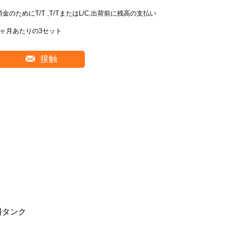
預金のためにT/T ,T/TまたはL/C,出荷前に残高の支払い
1ヶ月あたりの3セット
接触
料タンク