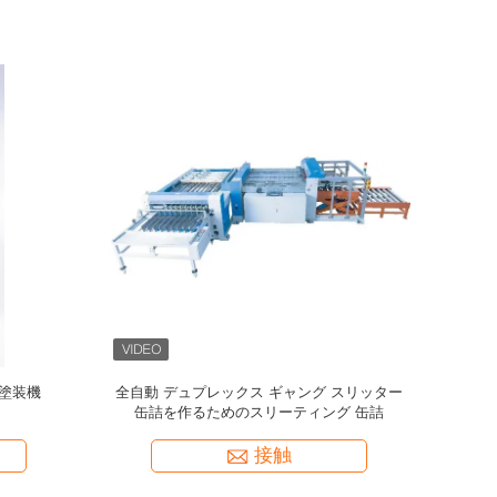
部漆器塗装
缶を作るための外部漆器塗装機械
接触