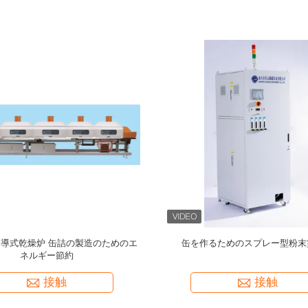
抗缶ボディシーム溶接機,モデル
缶を作るためのデュプレックス 外
200,食品缶を作るための,CPM200
機
接触
接触