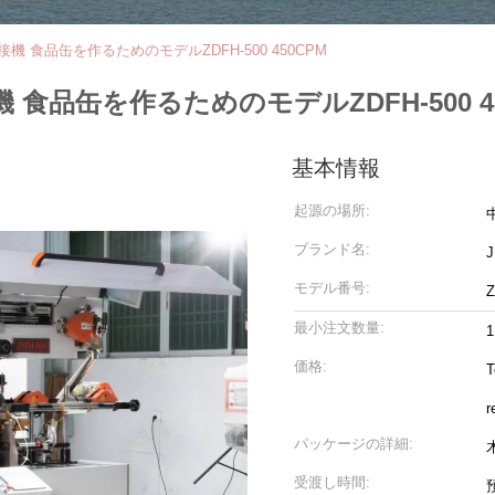
 食品缶を作るためのモデルZDFH-500 450CPM
品缶を作るためのモデルZDFH-500 45
基本情報
起源の場所:
ブランド名:
J
モデル番号:
Z
最小注文数量:
価格:
T
r
パッケージの詳細:
受渡し時間: