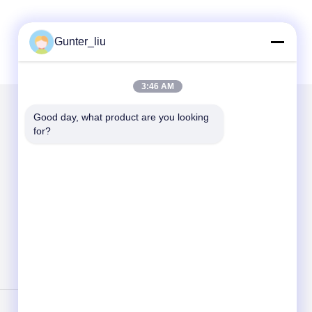
Gunter_liu
3:46 AM
Good day, what product are you looking 
メールでお問い合わせ
for?
Send