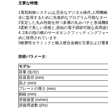
主要な特徴:
1電気制御システムは,完全なデジタル操作,人間機
全に監視するために先進的なプログラム可能なター
2安定した丸み性能を持つ多層の丸みパチと形成機
3柔軟で美しい溶接と,原始の電子調節可能な高周
4. 2本の指の横のサーボタンクフィッティングフ
めに採用されています.
5耐磨性セラミックと輸入硬合金鋼が主要および重
技術パラメータ:
モデル
容量 (缶/分)
容器直径 (mm)
高さ (mm)
プレートの厚さ (mm)
銅線 (mm)
溶接速度 (m/min)
溶接周波数 ((Hz)