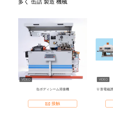
多く 缶詰 製造 機械
 スリッター
完全自動抵抗大缶ボディシーム溶接機モデル
全自動抵
グ 缶詰
ZDFH-90KD 大缶を製造するために 30CPM
ZDFH-
接触