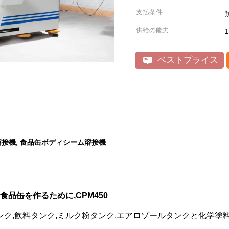
支払条件:
供給の能力:
ベストプライス
溶接機
食品缶ボディシーム溶接機
,
食品缶を作るために,CPM450
タンク,飲料タンク,ミルク粉タンク,エアロゾールタンクと化学塗