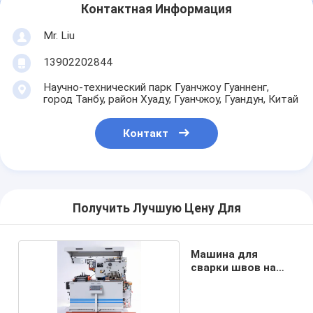
Контактная Информация
Наша фабрика
Mr. Liu
контроль качества
13902202844
контактные данные
Научно-технический парк Гуанчжоу Гуанненг,
город Танбу, район Хуаду, Гуанчжоу, Гуандун, Китай
Теперь говорите
Контакт
Заполнитель и швейная машина
Автоматическая машина завалки консервной банки
Получить Лучшую Цену Для
Автоматическая консервная швейная машина
Машина для
Автоматическая консервируя машина
сварки швов на
корпусе
Оборудование для пастеризации туннелей