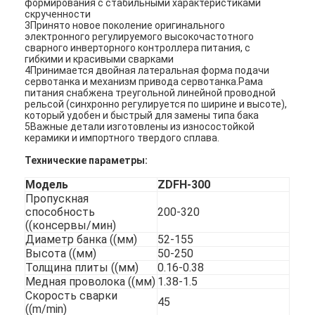
формирования с стабильными характеристиками
скрученности
3Принято новое поколение оригинального
электронного регулируемого высокочастотного
сварного инверторного контроллера питания, с
гибкими и красивыми сварками
4Принимается двойная латеральная форма подачи
сервотанка и механизм привода сервотанка.Рама
питания снабжена треугольной линейной проводной
рельсой (синхронно регулируется по ширине и высоте),
который удобен и быстрый для замены типа бака
5Важные детали изготовлены из износостойкой
керамики и импортного твердого сплава.
Технические параметры:
Модель
ZDFH-300
Пропускная
способность
200-320
((консервы/мин)
Диаметр банка ((мм)
52-155
Высота ((мм)
50-250
Толщина плиты ((мм)
0.16-0.38
Медная проволока ((мм)
1.38-1.5
Скорость сварки
45
((m/min)