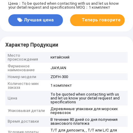
Цена：To be quoted when contacting with us and let us know
your detail request and specifications
MOQ：1 комплект
Лучшая цена
Теперь говорите
Характер Продукции
Место
китайский
происхождения
Фирменное
JIAYUAN
наименование
Номер модели
ZDFH-300
Количество мин
1 комплект
заказа
To be quoted when contacting with us
Цена
and let us know your detail request and
specifications
Деревянные упаковки для морских
Упаковывая детали
перевозок
В течение 80 дней со дня получения
Время доставки
авансового платежа
T/T для депозита, , T/T или L/C для
Условия оплаты