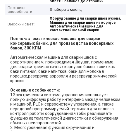
оплаты баланса до отправки
Поставка
3 набора в месяц
способности
,
Оборудование для сварки швов кузова
,
Машина для сварки швов на корпусе
Высокий свет:
Автоматическая машина для
контактной шовной сварки
Полно-автоматическая машина для сварки
консервных банок, для производства консервных
банок, 300 КПМ
Автоматическая машина для сварки швов с
сопротивлением, производимая Jiayuan, применима
для сварки трехчастичных корпусов баков, таких как
баки питания, баки напитков, баки для молока в
порошке,резервуар аэрозоля и резервуар химической
краски
Основные особенности:
1Электрическая система управления использует
полную цифровую работу, интерфейс между человеком
и машиной, PLC и сервосистему управления, а также
передовой программируемый терминал для полного
контроля работы оборудования.чтобы реализовать
функцию автоматической диагностики и обнаружения
обычных неисправностей
2. Многоуровневая функция скручивания и