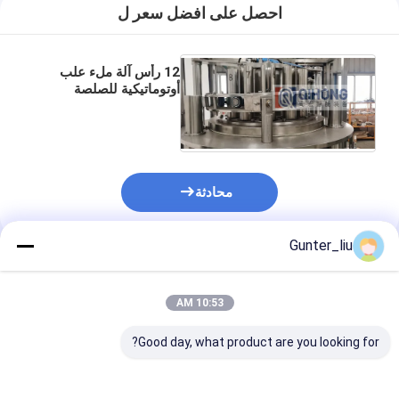
آلات صنع علب القصدير
احصل على افضل سعر ل
آلة تعبئة معجون الطماطم
12 رأس آلة ملء علب
أوتوماتيكية للصلصة
السميكة علب 200cpm
محادثة
Gunter_liu
المنتجات الموصى بها
10:53 AM
Good day, what product are you looking for?