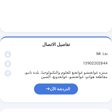
آلة تعبئة الكرتون الأوتوماتيكية
غسالة زجاجة
آلة التقط الصفائح الآلية
آلة التحميل والتفريغ الأوتوماتيكية
تفاصيل الاتصال
آلة التعقيم الآلي
Mr. Liu
آلة نقل الحزام
13902202844
آلة روبوت باليتيزر
منتزه غوانغتشو غوانغنغ للعلوم والتكنولوجيا، بلدة تانبو،
مقاطعة هوادو، غوانغتشو، غوانغدونغ، الصين
خزان خلط الفولاذ المقاوم للصدأ
الدردشة الآن
خط إنتاج الأغذية المعلبة
آلة عصير الخضروات والفواكه