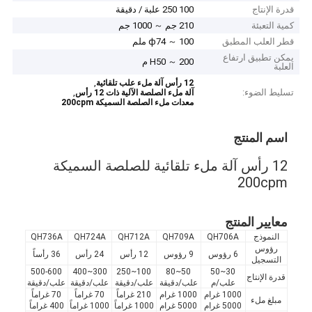
قدرة الإنتاج
100 250 علبة / دقيقة
كمية التعبئة
210 جم ～ 1000 جم
قطر العلب المطبق
ф74 ～ 100 ملم
يمكن تطبيق ارتفاع
H50 ～ 200 م
العلبة
,
12 رأس آلة ملء علب تلقائية
تسليط الضوء:
,
آلة ملء الصلصة الآلية ذات 12 رأس
معدات ملء الصلصة السميكة 200cpm
اسم المنتج
12 رأس آلة ملء تلقائية للصلصة السميكة
200cpm
معايير المنتج
النموذج
QH706A
QH709A
QH712A
QH724A
QH736A
رؤوس
6 رؤوس
9 رؤوس
12 رأس
24 رأس
36 رأساً
التسجيل
500-600
300~400
100~250
50~80
30~50
قدرة الإنتاج
علب/م
علب/دقيقة
علب/دقيقة
علب/دقيقة
علب/دقيقة
1000 غرام
1000 غرام
210 غراماً
70 غراماً
70 غراماً
مبلغ ملء
5000 غرام
5000 غرام
1000 غراماً
1000 غراماً
400 غراماً