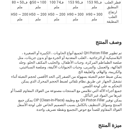
قطر العلب
ف90 ‬153
ف90 ‬153
فـ74 ‬100
ф50 ≈ 100
ف50 ≈ 80
المطبق
ملم
ملم
ملم
ملم
ملم
ارتفاع
H50 ∼ 200
H50 ∼ 200
H50 ∼ 200
H90 ≈ 300
H90 ≈ 300
العلب
ملم
ملم
ملم
ملم
ملم
المطبقة
وصف المنتج
تم تطوير QH Piston Filler لجميع أنواع الحاويات ، الكبيرة أو الصغيرة ،
البلاستيكية أو الزجاجية ، العلب المعدنية أو الجرة.مع أو بدون جزيئات، مثل
صلصة الطماطم المركزة، وجبات الأطفال، والحليب المكثف الحلو، وجلد
الفاكهة، والعسل، والمربى، وجبات الحيوانات الأليفة، وصلصة السباغيتي،
والكريمة، والهلام، والعليقة الخ.
يمكن ضبط حجم التعبئة بسهولة من الصفر إلى الحد الأقصى لحجم التعبئة أثناء
تشغيل الجهاز عن طريق نظام تلقائي لضبط الحجم المحرك الذي يمكن
التحكم به على لوحة اللمس.
جميع أجزاء الآلة التي تتلامس مع المنتجات مصنوعة من الفولاذ المقاوم للصدأ أو
غيرها من المواد غير التآكل.
يمكن توفير QH Piston Filler مع وظيفة CIP (Clean-In-Place).يمكن جمع
المنتج وسوائل التنظيف بالكامل بسبب التصميم الخاص على لوحة الأسفل
الفولاذ المقاوم للصدأ مع حوض التجميع ونقطة تصريف واحدة.
ميزة المنتج