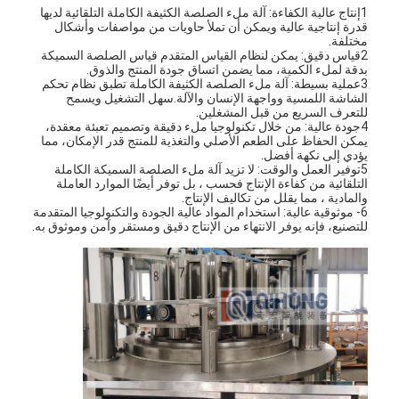
1إنتاج عالية الكفاءة: آلة ملء الصلصة الكثيفة الكاملة التلقائية لديها
قدرة إنتاجية عالية ويمكن أن تملأ حاويات من مواصفات وأشكال
مختلفة.
2قياس دقيق: يمكن لنظام القياس المتقدم قياس الصلصة السميكة
بدقة لملء الكمية، مما يضمن اتساق جودة المنتج والذوق.
3عملية بسيطة: آلة ملء الصلصة الكثيفة الكاملة تطبق نظام تحكم
الشاشة اللمسية وواجهة الإنسان والآلة.سهل التشغيل ويسمح
للتعرف السريع من قبل المشغلين.
4جودة عالية: من خلال تكنولوجيا ملء دقيقة وتصميم تعبئة معقدة،
يمكن الحفاظ على الطعم الأصلي والتغذية للمنتج قدر الإمكان، مما
يؤدي إلى نكهة أفضل.
5توفير العمل والوقت: لا تزيد آلة ملء الصلصة السميكة الكاملة
التلقائية من كفاءة الإنتاج فحسب ، بل توفر أيضًا الموارد العاملة
والمادية ، مما يقلل من تكاليف الإنتاج.
6- موثوقية عالية: استخدام المواد عالية الجودة والتكنولوجيا المتقدمة
للتصنيع، فإنه يوفر الانتهاء من الإنتاج دقيق ومستقر وآمن وموثوق به.
منزل
المنتجات
حول بنا