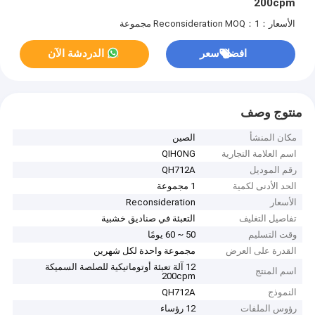
200cpm
الأسعار：Reconsideration
MOQ：1 مجموعة
افضل سعر
الدردشة الآن
منتوج وصف
مكان المنشأ
الصين
اسم العلامة التجارية
QIHONG
رقم الموديل
QH712A
الحد الأدنى لكمية
1 مجموعة
الأسعار
Reconsideration
تفاصيل التغليف
التعبئة في صناديق خشبية
وقت التسليم
50 ~ 60 يومًا
القدرة على العرض
مجموعة واحدة لكل شهرين
12 آلة تعبئة أوتوماتيكية للصلصة السميكة
اسم المنتج
200cpm
النموذج
QH712A
رؤوس الملفات
12 رؤساء