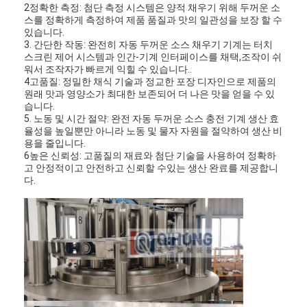
2정확한 측정: 첨단 측정 시스템은 양적 채우기 위해 두꺼운 소
공장 투어
스를 정확하게 측정하여 제품 품질과 맛의 일관성을 보장 할 수
있습니다.
품질 관리
3. 간단한 작동: 완전히 자동 두꺼운 소스 채우기 기계는 터치
스크린 제어 시스템과 인간-기계 인터페이스를 채택,조작이 쉬
워서 조작자가 빠르게 익힐 수 있습니다..
연락처
4고품질: 정밀한 채식 기술과 정교한 포장 디자인으로 제품의
원래 맛과 영양소가 최대한 보존되어 더 나은 맛을 얻을 수 있
지금 채팅
습니다.
5. 노동 및 시간 절약: 완전 자동 두꺼운 소스 충전 기계 생산 효
율성을 높일뿐만 아니라 노동 및 물자 자원을 절약하여 생산 비
용을 줄입니다.
6높은 신뢰성: 고품질의 재료와 첨단 기술을 사용하여 정확하
충전 및 시밍 기계 가능
고 안정적이고 안전하고 신뢰할 수있는 생산 완료를 제공합니
다.
자동 깡통 충전기
자동 캔 시밍 기계
자동 통조림 장입기
터널 파스터라이제이션 장비