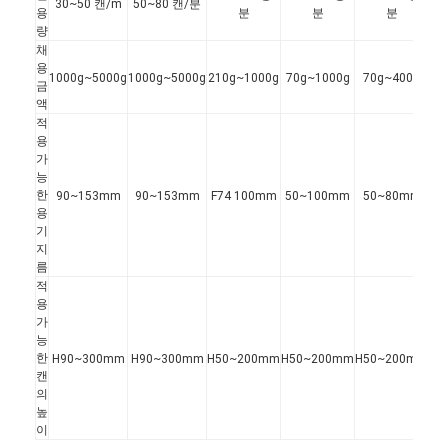
30~50 캔/m
50~80 캔/분
용
분
분
분
량
채
용
1000g~5000g
1000g~5000g
210g~1000g
70g~1000g
70g~400g
금
액
적
용
가
능
한
90~153mm
90~153mm
F74 100mm
50~100mm
50~80mm
용
기
지
름
적
용
가
능
한
H90~300mm
H90~300mm
H50~200mm
H50~200mm
H50~200mm
캔
의
높
이