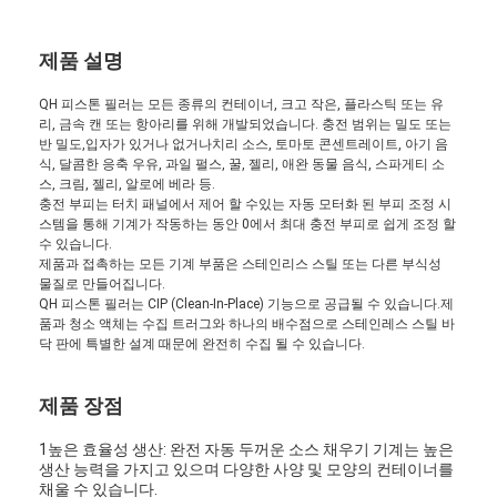
제품 설명
QH 피스톤 필러는 모든 종류의 컨테이너, 크고 작은, 플라스틱 또는 유
리, 금속 캔 또는 항아리를 위해 개발되었습니다. 충전 범위는 밀도 또는
반 밀도,입자가 있거나 없거나치리 소스, 토마토 콘센트레이트, 아기 음
식, 달콤한 응축 우유, 과일 펄스, 꿀, 젤리, 애완 동물 음식, 스파게티 소
스, 크림, 젤리, 알로에 베라 등.
충전 부피는 터치 패널에서 제어 할 수있는 자동 모터화 된 부피 조정 시
스템을 통해 기계가 작동하는 동안 0에서 최대 충전 부피로 쉽게 조정 할
수 있습니다.
제품과 접촉하는 모든 기계 부품은 스테인리스 스틸 또는 다른 부식성
물질로 만들어집니다.
QH 피스톤 필러는 CIP (Clean-In-Place) 기능으로 공급될 수 있습니다.제
품과 청소 액체는 수집 트러그와 하나의 배수점으로 스테인레스 스틸 바
닥 판에 특별한 설계 때문에 완전히 수집 될 수 있습니다.
홈
제품 장점
제품 소개
1높은 효율성 생산: 완전 자동 두꺼운 소스 채우기 기계는 높은
회사 소개
생산 능력을 가지고 있으며 다양한 사양 및 모양의 컨테이너를
채울 수 있습니다.