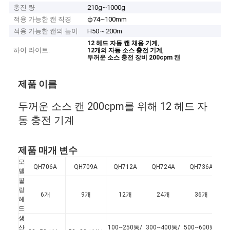
충진 량
210g~1000g
적용 가능한 캔 직경
ф74~100mm
적용 가능한 캔의 높이
H50～200m
,
12 헤드 자동 캔 채용 기계
하이 라이트:
,
12개의 자동 소스 충전 기계
두꺼운 소스 충전 장비 200cpm 캔
제품 이름
두꺼운 소스 캔 200cpm를 위해 12 헤드 자
동 충전 기계
제품 매개 변수
모
QH706A
QH709A
QH712A
QH724A
QH736A
델
필
링
6개
9개
12개
24개
36개
헤
드
생
산
100~250통/
300~400통/
500~600통/