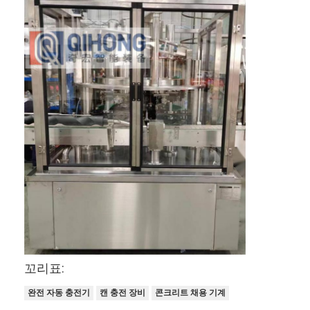
자동 통 곤포기
병 세탁기
자동 팰리타이저 기계
자동 로딩 및 언 로딩 기계
자동 살균 기계
벨트 콘베어 기계
로봇 팰리타이저 기계
탱크를 섞는 스테인레스 강
통조림 생산 라인
꼬리표:
채소 와 과일 수액제
완전 자동 충전기
캔 충전 장비
콘크리트 채용 기계