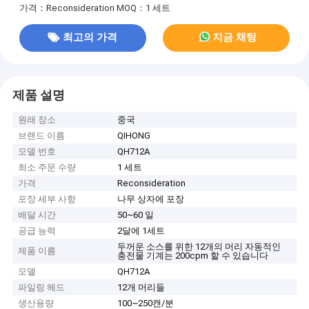
가격：Reconsideration
MOQ：1 세트
최고의 가격
지금 채팅
제품 설명
원래 장소
중국
브랜드 이름
QIHONG
모델 번호
QH712A
최소 주문 수량
1 세트
가격
Reconsideration
포장 세부 사항
나무 상자에 포장
배달 시간
50~60 일
공급 능력
2달에 1세트
두꺼운 소스를 위한 12개의 머리 자동적인
제품 이름
충전물 기계는 200cpm 할 수 있습니다
모델
QH712A
파일링 헤드
12개 머리들
생산용량
100~250캔/분