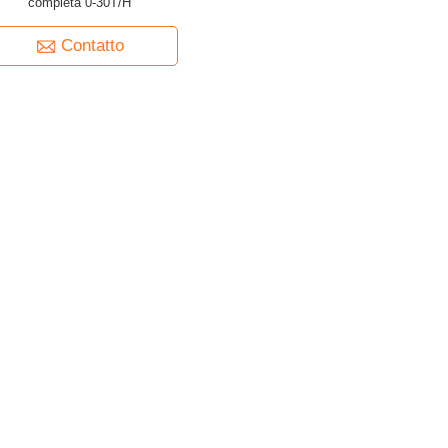
completa 0-30T/H
Contatto