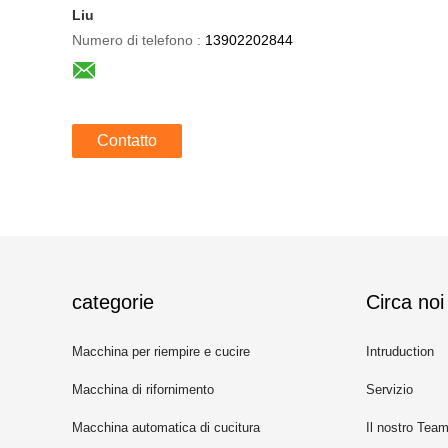
Liu
Numero di telefono :
13902202844
Contatto
categorie
Circa noi
Macchina per riempire e cucire
Intruduction
la lattina
Macchina di rifornimento
Servizio
automatica della latta
Macchina automatica di cucitura
Il nostro Tea