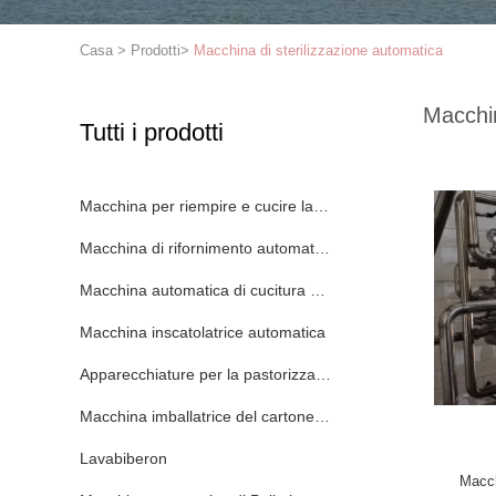
Casa
>
Prodotti
>
Macchina di sterilizzazione automatica
Macchin
Tutti i prodotti
Macchina per riempire e cucire la lattina
Macchina di rifornimento automatica della latta
Macchina automatica di cucitura delle lattine
Macchina inscatolatrice automatica
Apparecchiature per la pastorizzazione in galleria
Macchina imballatrice del cartone automatico
Lavabiberon
Macch