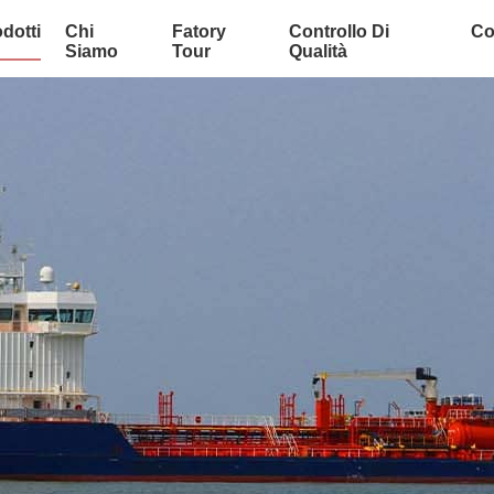
dotti
Chi
Fatory
Controllo Di
Co
Siamo
Tour
Qualità