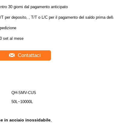
ntro 30 giorni dal pagamento anticipato
/T per deposito, , T/T o L/C per il pagamento del saldo prima della
pedizione
0 set al mese
Contattaci
QH-SMV-CUS
50L~10000L
e in acciaio inossidabile
,