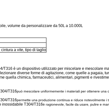
bile, volume da personalizzare da 50L a 10.000L
 cintura a vite, tipo di taglio
/T316 è un dispositivo utilizzato per miscelare e mescolare mate
elezionare diverse forme di agitazione, come quelle a pagaia, turb
e quella chimica, farmaceutici, alimentari, pigmenti e rivestime
 T304/T316
può mescolare uniformemente i materiali per ottenere una cert
 T304/T316
permette una produzione continua e riduce notevolmente i te
aio inossidabile T304/T316
è ragionevole, facile da usare, pulire e ma