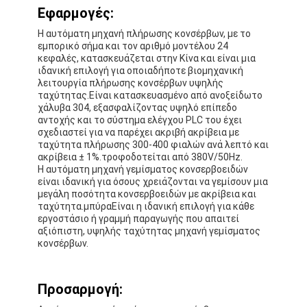
Αυτόματη μηχανή συσκευασίας χαρτοκιβωτίων
Εφαρμογές:
Η αυτόματη μηχανή πλήρωσης κονσέρβων, με το
Πλυντήριο μπουκαλιών
εμπορικό σήμα και τον αριθμό μοντέλου 24
κεφαλές, κατασκευάζεται στην Κίνα και είναι μια
Αυτόματη μηχανή Palletizer
ιδανική επιλογή για οποιαδήποτε βιομηχανική
λειτουργία πλήρωσης κονσέρβων υψηλής
ταχύτητας.Είναι κατασκευασμένο από ανοξείδωτο
Μηχανή αυτόματης φόρτωσης και εκφόρτωσης
χάλυβα 304, εξασφαλίζοντας υψηλό επίπεδο
αντοχής και το σύστημα ελέγχου PLC του έχει
Μηχανή αυτόματης αποστείρωσης
σχεδιαστεί για να παρέχει ακριβή ακρίβεια με
ταχύτητα πλήρωσης 300-400 φιαλών ανά λεπτό και
ακρίβεια ± 1%.τροφοδοτείται από 380V/50Hz.
Μηχανή μεταφορέων ζωνών
Η αυτόματη μηχανή γεμίσματος κονσερβοειδών
είναι ιδανική για όσους χρειάζονται να γεμίσουν μια
Μηχανή Palletizer ρομπότ
μεγάλη ποσότητα κονσερβοειδών με ακρίβεια και
ταχύτητα.μπύραΕίναι η ιδανική επιλογή για κάθε
εργοστάσιο ή γραμμή παραγωγής που απαιτεί
Ανοξείδωτο που αναμιγνύει τη δεξαμενή
αξιόπιστη, υψηλής ταχύτητας μηχανή γεμίσματος
κονσέρβων.
Γραμμή Παραγωγής Κονσερβοποιημένων Τροφίμων
Μηχανή για χυμούς φρούτων και λαχανικών
Προσαρμογή: