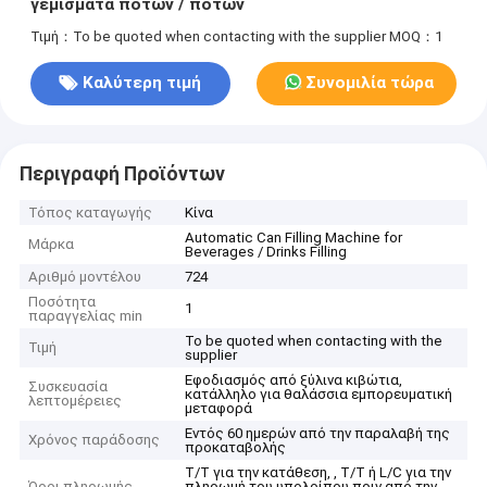
γεμίσματα ποτών / ποτών
Τιμή：To be quoted when contacting with the supplier
MOQ：1
Καλύτερη τιμή
Συνομιλία τώρα
Περιγραφή Προϊόντων
Τόπος καταγωγής
Κίνα
Automatic Can Filling Machine for
Μάρκα
Beverages / Drinks Filling
Αριθμό μοντέλου
724
Ποσότητα
1
παραγγελίας min
To be quoted when contacting with the
Τιμή
supplier
Εφοδιασμός από ξύλινα κιβώτια,
Συσκευασία
κατάλληλο για θαλάσσια εμπορευματική
λεπτομέρειες
μεταφορά
Εντός 60 ημερών από την παραλαβή της
Χρόνος παράδοσης
προκαταβολής
T/T για την κατάθεση, , T/T ή L/C για την
Όροι πληρωμής
πληρωμή του υπολοίπου πριν από την