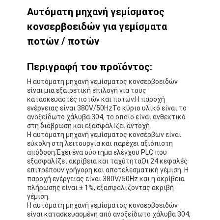
Αυτόματη μηχανή γεμίσματος
κονσερβοειδών για γεμίσματα
ποτών / ποτών
Περιγραφή του προϊόντος:
Η αυτόματη μηχανή γεμίσματος κονσερβοειδών
είναι μια εξαιρετική επιλογή για τους
κατασκευαστές ποτών και ποτών.Η παροχή
ενέργειας είναι 380V/50HzΤο κύριο υλικό είναι το
ανοξείδωτο χάλυβα 304, το οποίο είναι ανθεκτικό
στη διάβρωση και εξασφαλίζει αντοχή.
Η αυτόματη μηχανή γεμίσματος κονσέρβων είναι
εύκολη στη λειτουργία και παρέχει αξιόπιστη
απόδοση.Έχει ένα σύστημα ελέγχου PLC που
εξασφαλίζει ακρίβεια και ταχύτηταΟι 24 κεφαλές
επιτρέπουν γρήγορη και αποτελεσματική γέμιση. Η
παροχή ενέργειας είναι 380V/50Hz και η ακρίβεια
πλήρωσης είναι ± 1%, εξασφαλίζοντας ακριβή
γέμιση.
Η αυτόματη μηχανή γεμίσματος κονσερβοειδών
είναι κατασκευασμένη από ανοξείδωτο χάλυβα 304,