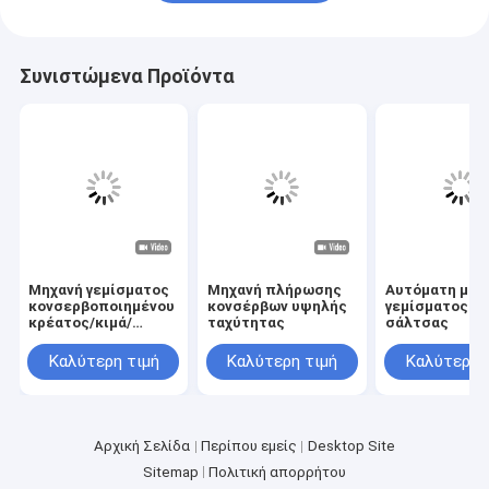
Συνιστώμενα Προϊόντα
Μηχανή γεμίσματος
Μηχανή πλήρωσης
Αυτόματη μηχ
κονσερβοποιημένου
κονσέρβων υψηλής
γεμίσματος
κρέατος/κιμά/
ταχύτητας
σάλτσας
αλλαντικών
Καλύτερη τιμή
Καλύτερη τιμή
Καλύτερη 
Αρχική Σελίδα
Περίπου εμείς
Desktop Site
Sitemap
Πολιτική απορρήτου