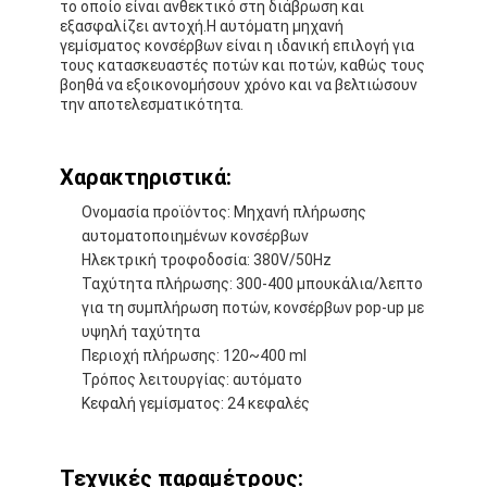
το οποίο είναι ανθεκτικό στη διάβρωση και
εξασφαλίζει αντοχή.Η αυτόματη μηχανή
γεμίσματος κονσέρβων είναι η ιδανική επιλογή για
τους κατασκευαστές ποτών και ποτών, καθώς τους
βοηθά να εξοικονομήσουν χρόνο και να βελτιώσουν
την αποτελεσματικότητα.
Χαρακτηριστικά:
Ονομασία προϊόντος: Μηχανή πλήρωσης
αυτοματοποιημένων κονσέρβων
Ηλεκτρική τροφοδοσία: 380V/50Hz
Ταχύτητα πλήρωσης: 300-400 μπουκάλια/λεπτο
για τη συμπλήρωση ποτών, κονσέρβων pop-up με
υψηλή ταχύτητα
Περιοχή πλήρωσης: 120~400 ml
Αρχική Σελίδα
Τρόπος λειτουργίας: αυτόματο
Κεφαλή γεμίσματος: 24 κεφαλές
Προϊόντα
Σχετικά με εμάς
Τεχνικές παραμέτρους: