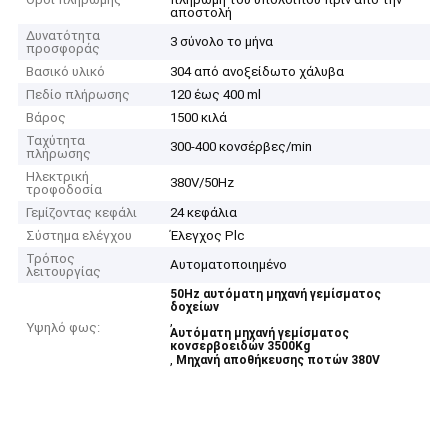
αποστολή
Δυνατότητα
3 σύνολο το μήνα
προσφοράς
Βασικό υλικό
304 από ανοξείδωτο χάλυβα
Πεδίο πλήρωσης
120 έως 400 ml
Βάρος
1500 κιλά
Ταχύτητα
300-400 κονσέρβες/min
πλήρωσης
Ηλεκτρική
380V/50Hz
τροφοδοσία
Γεμίζοντας κεφάλι
24 κεφάλια
Σύστημα ελέγχου
Έλεγχος Plc
Τρόπος
Αυτοματοποιημένο
λειτουργίας
50Hz αυτόματη μηχανή γεμίσματος
δοχείων
,
Υψηλό φως:
Αυτόματη μηχανή γεμίσματος
κονσερβοειδών 3500Kg
,
Μηχανή αποθήκευσης ποτών 380V