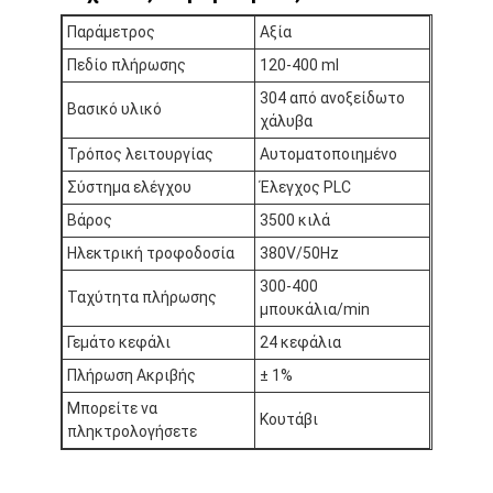
Γύρος εργοστασίων
Παράμετρος
Αξία
Πεδίο πλήρωσης
120-400 ml
Ποιοτικός έλεγχος
304 από ανοξείδωτο
Βασικό υλικό
επαφή
χάλυβα
Τρόπος λειτουργίας
Αυτοματοποιημένο
Συνομιλία τώρα
Σύστημα ελέγχου
Έλεγχος PLC
Βάρος
3500 κιλά
Ηλεκτρική τροφοδοσία
380V/50Hz
Μηχανή γεμίσματος και ράψιμης
300-400
Ταχύτητα πλήρωσης
μπουκάλια/min
Αυτόματη μηχανή πλήρωσης δοχείων
Γεμάτο κεφάλι
24 κεφάλια
Αυτοματοποιημένη μηχανή ραπτικής κονσερβοειδών
Πλήρωση Ακριβής
± 1%
Μπορείτε να
Αυτόματη κονσερβοποιώντας μηχανή
Κουτάβι
πληκτρολογήσετε
Εξοπλισμός παστερίωσης σήραγγας