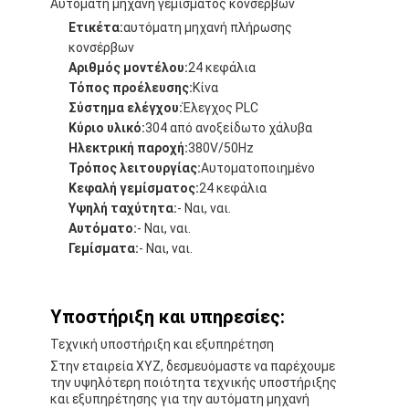
Αυτόματη μηχανή γεμίσματος κονσέρβων
Μηχανές κατασκευής κονσέρβων από κασσίτερο
Ετικέτα:
αυτόματη μηχανή πλήρωσης
Μηχανή κονσερβοποίησης με πάστα ντομάτας
κονσέρβων
Αριθμός μοντέλου:
24 κεφάλια
Τόπος προέλευσης:
Κίνα
Σύστημα ελέγχου:
Έλεγχος PLC
Κύριο υλικό:
304 από ανοξείδωτο χάλυβα
Ηλεκτρική παροχή:
380V/50Hz
Τρόπος λειτουργίας:
Αυτοματοποιημένο
Κεφαλή γεμίσματος:
24 κεφάλια
Υψηλή ταχύτητα:
- Ναι, ναι.
Αυτόματο:
- Ναι, ναι.
Γεμίσματα:
- Ναι, ναι.
Υποστήριξη και υπηρεσίες:
Τεχνική υποστήριξη και εξυπηρέτηση
Στην εταιρεία XYZ, δεσμευόμαστε να παρέχουμε
την υψηλότερη ποιότητα τεχνικής υποστήριξης
και εξυπηρέτησης για την αυτόματη μηχανή