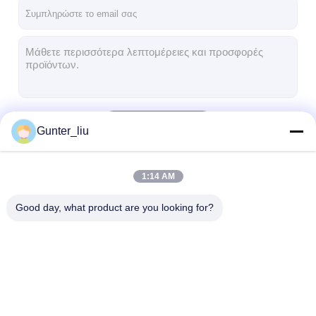
Γύρος εργοστασίων
Ποιοτικός έλεγχος
επαφή
Συνομιλία τώρα
Να συνεχίσει
Gunter_liu
Μηχανή γεμίσματος και ράψιμης
1:14 AM
Οι Κατηγορίες Μας
Αυτόματη μηχανή πλήρωσης δοχείων
Good day, what product are you looking for?
Αυτοματοποιημένη μηχανή ραπτικής κονσερβοειδών
Αυτόματη κονσερβοποιώντας μηχανή
Εξοπλισμός παστερίωσης σήραγγας
Μηχανή γεμίσματος
Αυτόματη μηχανή
Αυτοματοποιη