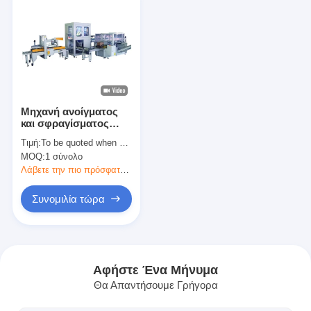
Μηχανή ανοίγματος
και σφραγίσματος
βαλίτσες τύπου
Τιμή:
To be quoted when contacting with the supplier
πτώσης, γραμμή
MOQ:
1 σύνολο
παραγωγής
κονσερβοποιήσεων,
Λάβετε την πιο πρόσφατη τιμή
γραμμή υψηλής
απόδοσης αυτόματης
Συνομιλία τώρα
συσκευασίας
Αρχική Σελίδα
Προϊόντα
Αφήστε Ένα Μήνυμα
Θα Απαντήσουμε Γρήγορα
Σχετικά με εμάς