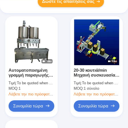
Δώστε τις απαιτήσεις σας
Αυτοματοποιημένη
20-30 κουτιά/min
γραμμή παραγωγής
Μηχανή συσκευασίας
κονσερβοποιημένων
κονσερβοποιημένων
Τιμή:
To be quoted when contacting with the supplier
Τιμή:
To be quoted when contacting with the supplier
ψαριών 4000CPH 8000
τροφίμων,
MOQ:
1
MOQ:
1 σύνολο
CPH 12000CPH για
ολοκληρωμένο
σαρδέλες
σύστημα, αυτόματη
Λάβετε την πιο πρόσφατη τιμή
Λάβετε την πιο πρόσφατη τιμή
γραμμή παραγωγής
Συνομιλία τώρα
Συνομιλία τώρα