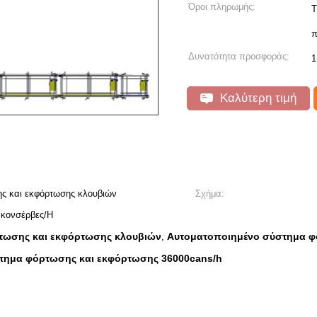
Όροι πληρωμής:
T
π
Δυνατότητα προσφοράς:
1
Καλύτερη τιμή
ς και εκφόρτωσης κλουβιών
Σχήμα:
 κονσέρβες/H
τωσης και εκφόρτωσης κλουβιών
Αυτοματοποιημένο σύστημα φ
,
τημα φόρτωσης και εκφόρτωσης 36000cans/h