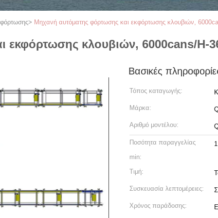
κφόρτωσης
>
Μηχανή αυτόματης φόρτωσης και εκφόρτωσης κλουβιών, 6000c
ι εκφόρτωσης κλουβιών, 6000cans/H-3
Βασικές πληροφορίε
Τόπος καταγωγής:
Κ
Μάρκα:
Αριθμό μοντέλου:
Ποσότητα παραγγελίας
1
min:
Τιμή:
T
Συσκευασία λεπτομέρειες:
Σ
Χρόνος παράδοσης:
Ε