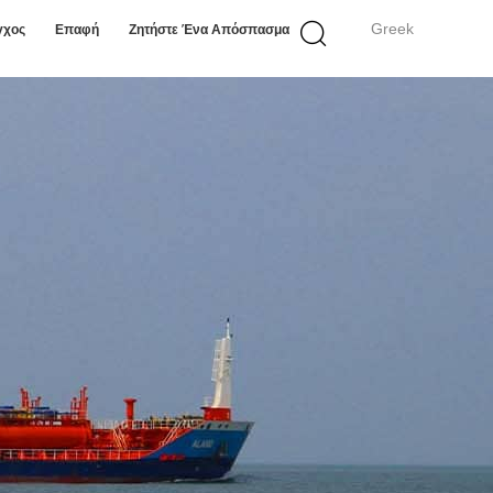
Greek
γχος
Επαφή
Ζητήστε Ένα Απόσπασμα