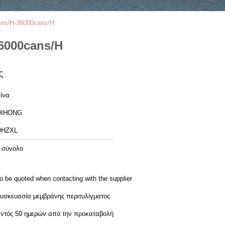
ans/H-36000cans/H
6000cans/H
ς
ίνα
QIHONG
QHZXL
 σύνολο
o be quoted when contacting with the supplier
υσκευασία μεμβράνης περιτυλίγματος
ντός 50 ημερών από την προκαταβολή