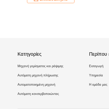
Κατηγορίες
Περίπου 
Μηχανή γεμίσματος και ράψιμης
Εισαγωγή
Αυτόματη μηχανή πλήρωσης
Υπηρεσία
δοχείων
Αυτοματοποιημένη μηχανή
Η ομάδα μας
ραπτικής κονσερβοειδών
Αυτόματη κονσερβοποιώντας
μηχανή