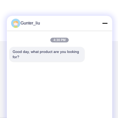
Gunter_liu
4:30 PM
Good day, what product are you looking 
for?
Στείλτε μας μήνυμα
Send