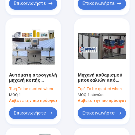
Επικοινωνήστε
Επικοινωνήστε
Αυτόματη στρογγυλή
Μηχανή καθαρισμού
μηχανή κοπής
μπουκαλιών από
δοχείων ποτών
γυαλί 4000B/H-
Τιμή:
To be quoted when contacting with the supplier
Τιμή:
To be quoted when contacting with the supplier
6000B/H
MOQ:
1
MOQ:
1 σύνολο
Λάβετε την πιο πρόσφατη τιμή
Λάβετε την πιο πρόσφατη τι
Επικοινωνήστε
Επικοινωνήστε