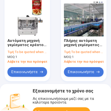
Αυτόματη μηχανή
Πλήρης αυτόματη
γεμίσματος κρέατος
μηχανή γεμίσματος
μεσημεριανού
κονσερβοειδών για
Τιμή:
To be quoted when contacting with the supplier
Τιμή:
To be quoted when contacting with the supplier
γεύματος, 100CPH-
ανθρακούχα ποτά
MOQ:
1
MOQ:
1
20000CPH για κρέας
μεσημεριανού
Λάβετε την πιο πρόσφατη τιμή
Λάβετε την πιο πρόσφατη τι
γεύματος
Επικοινωνήστε
Επικοινωνήστε
Εξοικονομήστε το χρόνο σας
Ας επικοινωνήσουμε μαζί σας με τα
καλύτερα προϊόντα.