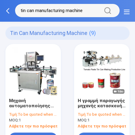
Tin Can Manufacturing Machine
(9)
Μηχανή
Η γραμμή παραγωγής
αυτοματοποίησης
μηχανής κατασκευής
κονσερβοειδών, 35 ~
κουτιού τσιμέντου
Τιμή:
To be quoted when contacting with the supplier
Τιμή:
To be quoted when contacting with the supplier
45 κονσερβοειδών/
MOQ:
1
MOQ:
1
λεπτο
Λάβετε την πιο πρόσφατη τιμή
Λάβετε την πιο πρόσφατη τι