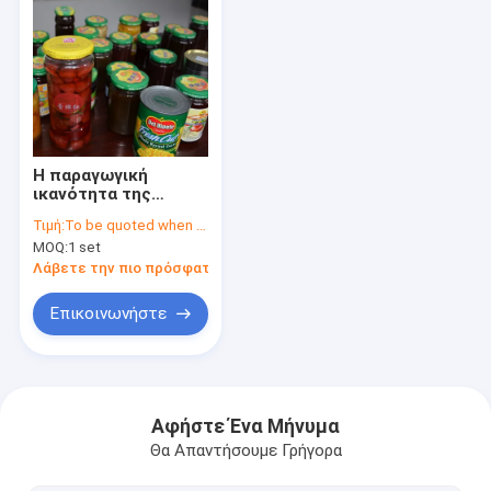
Η παραγωγική
ικανότητα της
γραμμής
Τιμή:
To be quoted when contacting with us and let us know your detail request and specifications
κονσέρβωσης
MOQ:
1 set
φράουλας σε σιρόπι
προσαρμοσμένη
Λάβετε την πιο πρόσφατη τιμή
Επικοινωνήστε
Αρχική Σελίδα
Προϊόντα
Αφήστε Ένα Μήνυμα
Θα Απαντήσουμε Γρήγορα
Σχετικά με εμάς