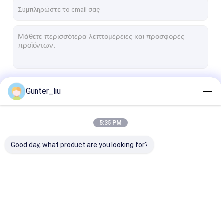
Γύρος εργοστασίων
Ποιοτικός έλεγχος
επαφή
Συνομιλία τώρα
Να συνεχίσει
Gunter_liu
Μηχανή γεμίσματος και ράψιμης
5:35 PM
Οι Κατηγορίες Μας
Αυτόματη μηχανή πλήρωσης δοχείων
Good day, what product are you looking for?
Αυτοματοποιημένη μηχανή ραπτικής κονσερβοειδών
Αυτόματη κονσερβοποιώντας μηχανή
Εξοπλισμός παστερίωσης σήραγγας
Μηχανή γεμίσματος
Αυτόματη μηχανή
Αυτοματοποι