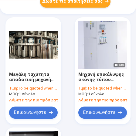
Δώστε τις απαιτήσεις σας
Μεγάλη ταχύτητα
Μηχανή επικάλυψης
αποδοτική μηχανή
σκόνης τύπου
γεμίσματος δοχείων
ψεκασμού για την
Τιμή:
To be quoted when contacting with the supplier
Τιμή:
To be quoted when contacting with us and let us know your detail request and specifications
ποτών, 24 κεφαλές
κατασκευή
MOQ:
1 σύνολο
MOQ:
1 σύνολο
γεμίσματος,
κονσέρβων
κατασκευασμένη
Λάβετε την πιο πρόσφατη τιμή
Λάβετε την πιο πρόσφατη τι
από ανοξείδωτο
χάλυβα
Επικοινωνήστε
Επικοινωνήστε