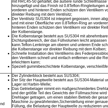
mit HRC45-50 gehärtet, die äußere runde Schleifmasse 
hinzugefügt und das Finish ist 0.8Teflon-Ringleitungen 
vorderen und hinteren Enden schützen den Ventilkern v
direkter Reibung mit dem Ventilsitz;
Der Ventilsitz SUS304 ist integriert gegossen, innen ab
und mit einer Oberfläche von 0.8Teflon-Ring an vordere
hinteren Enden schützen den Ventilkern vor direkter Rei
der Kolbenstange.
Die Kolbenstange besteht aus SUS304 mit abnehmbar
Dichtungsbereich, der das Füllvolumen leicht anpassen
kann.Teflon-Lenkringe am oberen und unteren Ende sch
die Kolbenstange vor direkter Reibung mit dem Kolben;
Schnelle Installation des Ventilkerns des Federpressblo
den Ventilkern schnell und einfach entfernen und die R
erleichtern kann;
Speziell gummibeschichtete Kolbenstange, verschleißfe
Der Zylinderblock besteht aus SUS304;
Der Sitz der Hauptwelle besteht aus SUS304-Material u
Lager ist Harbin-Welle;
Das Getriebelager nimmt ein maßgeschneidertes Drehla
und der größte Teil des Gewichts der Füllmaschine wird
Drehlager getragen, um einen stabilen Betrieb der gesa
Maschine zu gewährleisten,Sicherstellung einer genau
und
Füllung, die Belastung der Hauptwelle zu reduzieren un