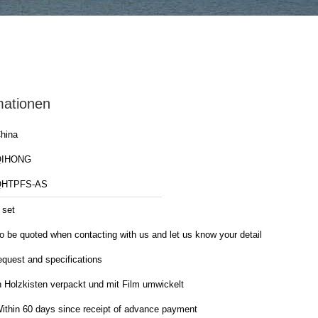
mationen
hina
QIHONG
QHTPFS-AS
 set
o be quoted when contacting with us and let us know your detail
equest and specifications
n Holzkisten verpackt und mit Film umwickelt
ithin 60 days since receipt of advance payment