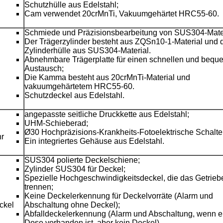
Schutzhülle aus Edelstahl;
Cam verwendet 20crMnTi, Vakuumgehärtet HRC55-60.
Schmiede und Präzisionsbearbeitung von SUS304-Mater
Der Trägerzylinder besteht aus ZQSn10-1-Material und 
Zylinderhülle aus SUS304-Material.
Abnehmbare Trägerplatte für einen schnellen und beq
Austausch;
Die Kamma besteht aus 20crMnTi-Material und
vakuumgehärtetem HRC55-60.
Schutzdeckel aus Edelstahl.
angepasste seitliche Druckkette aus Edelstahl;
UHM-Schieberad;
Ø30 Hochpräzisions-Krankheits-Fotoelektrische Schalte
hr
Ein integriertes Gehäuse aus Edelstahl.
SUS304 polierte Deckelschiene;
Zylinder SUS304 für Deckel;
Spezielle Hochgeschwindigkeitsdeckel, die das Getrieb
trennen;
Keine Deckelerkennung für Deckelvorräte (Alarm und
ckel
Abschaltung ohne Deckel);
Abfalldeckelerkennung (Alarm und Abschaltung, wenn e
Dose vorhanden ist, aber kein Deckel).