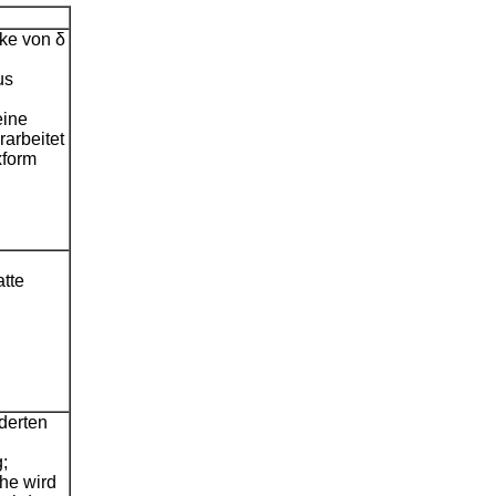
cke von δ
us
eine
arbeitet
xform
atte
derten
;
che wird