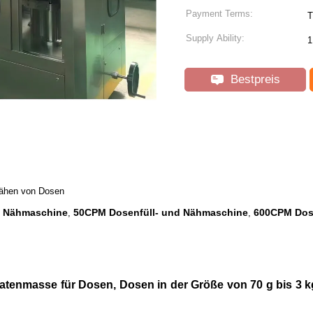
Payment Terms:
T
Supply Ability:
1
Bestpreis
Nähen von Dosen
d Nähmaschine
50CPM Dosenfüll- und Nähmaschine
600CPM Dos
,
,
enmasse für Dosen, Dosen in der Größe von 70 g bis 3 kg