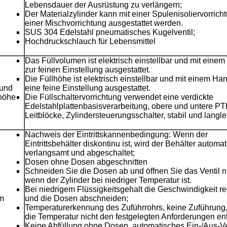
Lebensdauer der Ausrüstung zu verlängern;
Der Materialzylinder kann mit einer Spulenisoliervorrich
einer Mischvorrichtung ausgestattet werden.
SUS 304 Edelstahl pneumatisches Kugelventil;
Hochdruckschlauch für Lebensmittel
Das Füllvolumen ist elektrisch einstellbar und mit eine
zur feinen Einstellung ausgestattet.
Die Füllhöhe ist elektrisch einstellbar und mit einem Han
 und
eine feine Einstellung ausgestattet.
höhe
Die Füllschaltervorrichtung verwendet eine verdickte
Edelstahlplattenbasisverarbeitung, obere und untere P
Leitblöcke, Zylindersteuerungsschalter, stabil und langle
Nachweis der Eintrittskannenbedingung: Wenn der
Eintrittsbehälter diskontinu ist, wird der Behälter automa
verlangsamt und abgeschaltet;
Dosen ohne Dosen abgeschnitten
Schneiden Sie die Dosen ab und öffnen Sie das Ventil ni
wenn der Zylinder bei niedriger Temperatur ist.
Bei niedrigem Flüssigkeitsgehalt die Geschwindigkeit r
m
und die Dosen abschneiden;
Temperaturerkennung des Zuführrohrs, keine Zuführung
die Temperatur nicht den festgelegten Anforderungen ent
Keine Abfüllung ohne Dosen, automatisches Ein-/Aus-Ve