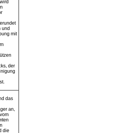
wird
an
or
gerundet
n und
bung mit
em
ützen
cks, der
einigung
st.
nd das
ger an,
 vom
mten
en
d die