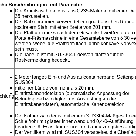
sche Beschreibungen und Parameter
Die Arbeitstischplatte ist aus Q235-Material mit einer Di
35 herzustellen.
Der Balkenrahmen verwendet ein quadratisches Rohr a
rostfreiem Stahl mit einer Breite von 201 mm.
Die Plattform muss nach dem Gesamtschweißen durch 
Portale-Fräsmaschine in eine Gesamtebene von δ 30 ver
werden, wobei die Plattform flach, ohne konkave Konve
sein muss.
Die Tabelle ist mit SUS304 Edelstahlplatten für die
Rostvermeidung bedeckt.
2 Meter langes Ein- und Auslaufcontainerband, Seitenpl
SUS304;
mit einer Länge von mehr als 20 mm,
Eintrittskanendetektion (automatische Anpassung der
ichtung
Betriebsgeschwindigkeit der Ausrüstung an die
Eintrittskanendaten), automatische Kanendetektion.
Der Kolbenzylinder ist mit einem SUS304-Maßgeschnei
Schleifrohr mit glatter Innenwand und 0,4-0-Ausführung
bearbeitet.8. Es ist korrosions- und abnutzungsbeständig
Der Ventilkern wird mit SUS304 verarbeitet, die Oberflä