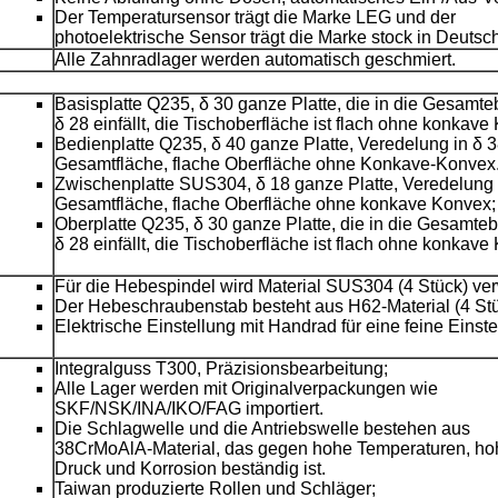
Der Temperatursensor trägt die Marke LEG und der
photoelektrische Sensor trägt die Marke stock in Deutsc
Alle Zahnradlager werden automatisch geschmiert.
Basisplatte Q235, δ 30 ganze Platte, die in die Gesamt
δ 28 einfällt, die Tischoberfläche ist flach ohne konkave
Bedienplatte Q235, δ 40 ganze Platte, Veredelung in δ 
Gesamtfläche, flache Oberfläche ohne Konkave-Konvex
Zwischenplatte SUS304, δ 18 ganze Platte, Veredelung 
Gesamtfläche, flache Oberfläche ohne konkave Konvex;
Oberplatte Q235, δ 30 ganze Platte, die in die Gesamte
δ 28 einfällt, die Tischoberfläche ist flach ohne konkave
Für die Hebespindel wird Material SUS304 (4 Stück) ve
Der Hebeschraubenstab besteht aus H62-Material (4 Stü
Elektrische Einstellung mit Handrad für eine feine Einste
Integralguss T300, Präzisionsbearbeitung;
Alle Lager werden mit Originalverpackungen wie
SKF/NSK/INA/IKO/FAG importiert.
Die Schlagwelle und die Antriebswelle bestehen aus
38CrMoAlA-Material, das gegen hohe Temperaturen, h
Druck und Korrosion beständig ist.
Taiwan produzierte Rollen und Schläger;