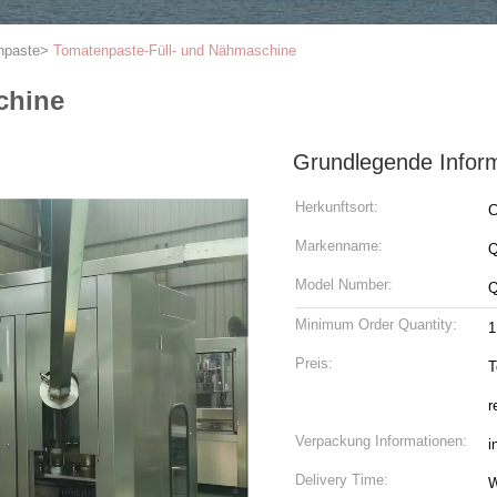
npaste
>
Tomatenpaste-Füll- und Nähmaschine
chine
Grundlegende Infor
Herkunftsort:
C
Markenname:
Model Number:
Minimum Order Quantity:
1
Preis:
T
r
Verpackung Informationen:
i
Delivery Time:
W