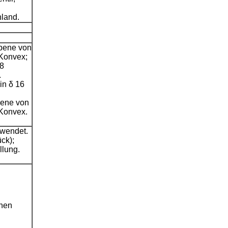
hland.
ebene von
 Konvex;
38
.
in δ 16
bene von
 Konvex.
rwendet.
ck);
llung.
ohen