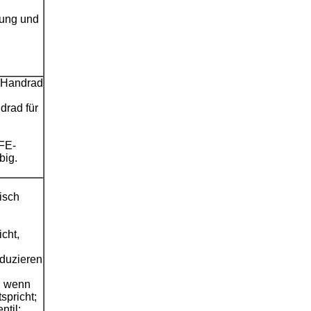
tung und
m Handrad
drad für
TFE-
big.
tisch
cht,
eduzieren
, wenn
spricht;
ntil;