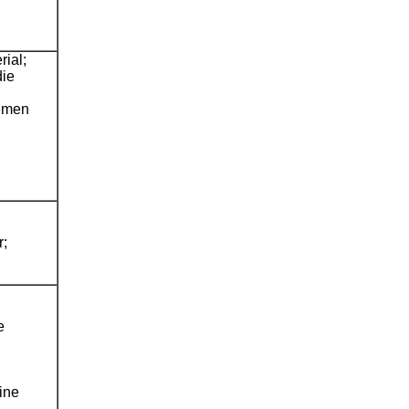
ial;
die
uemen
r;
e
ine