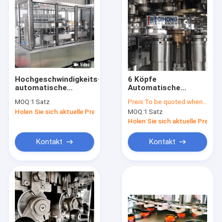
Hochgeschwindigkeits-
6 Köpfe
automatische
Automatische
Dosenfüllmaschine
Dosensammelmaschine
MOQ:
1 Satz
Preis:
To be quoted when contacting with the supplier
für Zinndosen, 350
Holen Sie sich aktuelle Preis
MOQ:
1 Satz
Dosen/Min
Holen Sie sich aktuelle Preis
Kontakt
Kontakt
Startseite
Produkte
Über uns