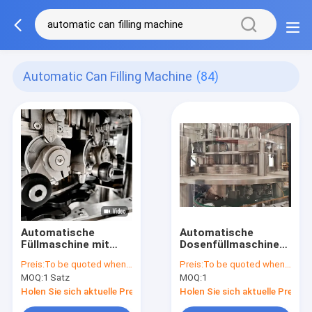
Automatic Can Filling Machine
(84)
Automatische
Automatische
Füllmaschine mit
Dosenfüllmaschine
hoher Kapazität,
für Getränke
Preis:
To be quoted when contacting with the supplier
Preis:
To be quoted when contacting with the supplier
300-400 Dosen/min,
MOQ:
1 Satz
MOQ:
1
für
Konservengetränke
Holen Sie sich aktuelle Preis
Holen Sie sich aktuelle Preis