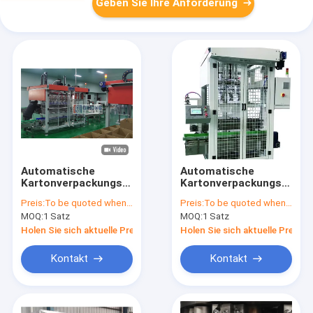
Geben Sie Ihre Anforderung
Automatische
Automatische
Kartonverpackungsmaschine
Kartonverpackungsmasch
mit 5 Köpfen, 25
380V 6KW 1200kg
Preis:
To be quoted when contacting with the supplier
Preis:
To be quoted when contacting with the supplier
Kartons/Min.
MOQ:
1 Satz
MOQ:
1 Satz
Holen Sie sich aktuelle Preis
Holen Sie sich aktuelle Preis
Kontakt
Kontakt