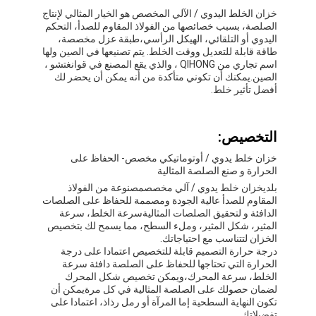
جولة في المعمل
خزان الخلط اليدوي / الآلي المخصص هو الخيار المثالي لإنتاج
الصلصة، بسبب خصائصها من الفولاذ المقاوم للصدأ، التحكم
اليدوي أو التلقائي، الهيكل الرأسي،طبقة عزل مخصصة،
ضبط الجودة
طاقة قابلة للتعديل ووقت الخلط. يتم تصنيعها في الصين ولها
اسم تجاري من QIHONG ، والذي يقع المصنع في قوانغتشو ،
اتصل بنا
الصين.يمكنك أن تكوني متأكدة من أنه يمكن أن يحضر لك
أفضل تأثير خلط.
الدردشة الآن
التخصيص:
خزان خلط يدوي / أوتوماتيكي مخصص
- الحفاظ على
آلة تعبئة وإغلاق العلبة
الحرارة و صنع الصلصة المثالية
بلدي
خزان خلط يدوي / آلي مخصص
مصنوعة من الفولاذ
آلة تعبئة العلب الأوتوماتيكية
المقاوم للصدأ عالية الجودة ومصممة للحفاظ على الصلصات
الدافئة و لتحقيق الصلصات المثاليةسرعة الخلط، سرعة
المثير، شكل المثير، وملء السطح، مما يسمح لك بتخصيص
آلة إغلاق العلب الأوتوماتيكية
الخزان لتتناسب مع احتياجاتك.
درجة حرارة التصميم قابلة للتخصيص اعتمادا على درجة
آلة تعليب أوتوماتيكية
الحرارة التي تحتاجها للحفاظ على الصلصة دافئة سرعة
الخلط، سرعة المحرك،ويمكن تخصيص شكل المحرك
لضمان حصولك على الصلصة المثالية في كل مرةيمكن أن
معدات تصفية الأنفاق
تكون النهاية السطحية إما المرآة أو رمل رذاذ، اعتمادا على
تفضيلاتك.