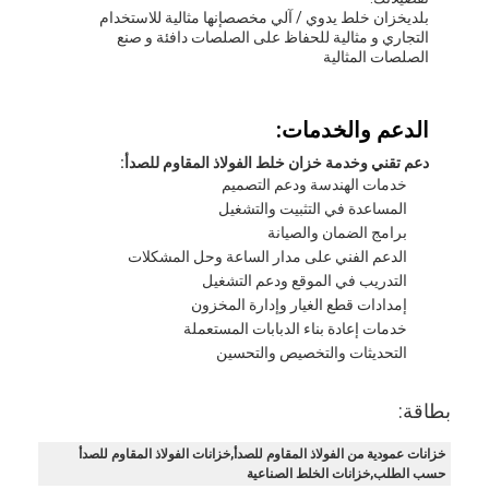
آلة تعبئة الكرتون الأوتوماتيكية
بلدي
خزان خلط يدوي / آلي مخصص
إنها مثالية للاستخدام
التجاري و مثالية للحفاظ على الصلصات دافئة و صنع
الصلصات المثالية
غسالة زجاجة
آلة التقط الصفائح الآلية
الدعم والخدمات:
آلة التحميل والتفريغ الأوتوماتيكية
دعم تقني وخدمة خزان خلط الفولاذ المقاوم للصدأ:
خدمات الهندسة ودعم التصميم
آلة التعقيم الآلي
المساعدة في التثبيت والتشغيل
برامج الضمان والصيانة
آلة نقل الحزام
الدعم الفني على مدار الساعة وحل المشكلات
التدريب في الموقع ودعم التشغيل
آلة روبوت باليتيزر
إمدادات قطع الغيار وإدارة المخزون
خدمات إعادة بناء الدبابات المستعملة
خزان خلط الفولاذ المقاوم للصدأ
التحديثات والتخصيص والتحسين
خط إنتاج الأغذية المعلبة
بطاقة:
آلة عصير الخضروات والفواكه
خزانات عمودية من الفولاذ المقاوم للصدأ,خزانات الفولاذ المقاوم للصدأ
حسب الطلب,خزانات الخلط الصناعية