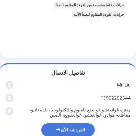
آلات صنع علب القصدير
خزانات خلط مخصصة من الفولاذ المقاوم للصدأ
خزانات الفولاذ المقاوم للصدأ الآلية
آلة تعبئة معجون الطماطم
تفاصيل الاتصال
Mr. Liu
13902202844
منتزه غوانغتشو غوانغنغ للعلوم والتكنولوجيا، بلدة تانبو،
مقاطعة هوادو، غوانغتشو، غوانغدونغ، الصين
الدردشة الآن