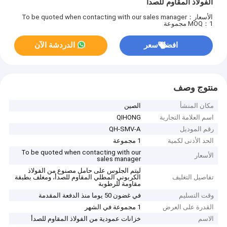
الفولاذ المقاوم للصدأ
الأسعار：To be quoted when contacting with our sales manager
MOQ：1 مجموعة
افضل سعر
الدردشة الآن
منتوج وصف
مكان المنشأ
الصين
اسم العلامة التجارية
QIHONG
رقم الموديل
QH-SMV-A
الحد الأدنى لكمية
1 مجموعة
To be quoted when contacting with our
الأسعار
sales manager
ليتم الجلوس على حامل مصنوع من الفولاذ
تفاصيل التغليف
الكربوني المطلي المقاوم للصدأ، ومغلف بطبقة
مقاومة للرطوبة
وقت التسليم
في غضون 50 يوما منذ الدفعة المقدمة
القدرة على العرض
1 مجموعة في الشهر
الاسم
خزانات عمودية من الفولاذ المقاوم للصدأ