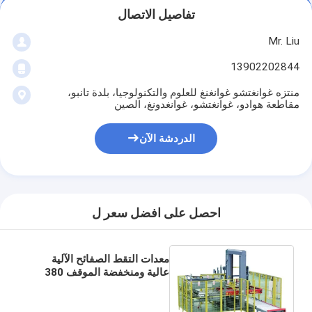
جولة في المعمل
تفاصيل الاتصال
Mr. Liu
ضبط الجودة
13902202844
اتصل بنا
منتزه غوانغتشو غوانغنغ للعلوم والتكنولوجيا، بلدة تانبو،
مقاطعة هوادو، غوانغتشو، غوانغدونغ، الصين
الدردشة الآن
الدردشة الآن
آلة تعبئة وإغلاق العلبة
آلة تعبئة العلب الأوتوماتيكية
احصل على افضل سعر ل
آلة إغلاق العلب الأوتوماتيكية
معدات التقط الصفائح الآلية
آلة تعليب أوتوماتيكية
عالية ومنخفضة الموقف 380
فولت 10 كيلوواط معدات التقط
معدات تصفية الأنفاق
الصفائح الآلية