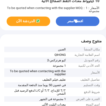
10 كيلوواط معدات التقط الصفائح الآلية
الأسعار：To be quoted when contacting with the supplier
MOQ：1
مجموعة
افضل سعر
الدردشة الآن
منتوج وصف
مكان المنشأ
الصين
اسم العلامة التجارية
QIHONG
رقم الموديل
كيو هرتزكس-2
الحد الأدنى لكمية
1 مجموعة
To be quoted when contacting with the
الأسعار
supplier
تفاصيل التغليف
تغليف فيلم التغليف
وقت التسليم
في غضون 50 يوما منذ الدفعة المقدمة
T/T للإيداع، T/T أو L/C لدفع الرصيد قبل
شروط الدفع
الشحن
القدرة على العرض
1 مجموعة في الشهر
اسم المنتج
معدات البليت الآلي