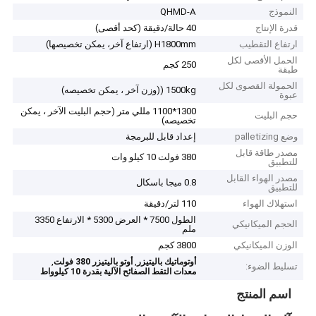
النموذج
QHMD-A
قدرة الإنتاج
40 حالة/دقيقة (كحد أقصى)
ارتفاع التقطيب
H1800mm (ارتفاع آخر، يمكن تخصيصها)
الحمل الأقصى لكل
250 كجم
طبقة
الحمولة القصوى لكل
1500kg ((وزن آخر ، يمكن تخصيصه)
عبوة
1300*1100 مللي متر (حجم البليت الآخر ، يمكن
حجم البليت
تخصيصه)
وضع palletizing
إعداد قابل للبرمجة
مصدر طاقة قابل
380 فولت 10 كيلو وات
للتطبيق
مصدر الهواء القابل
0.8 ميجا باسكال
للتطبيق
استهلاك الهواء
110 لتر/دقيقة
الطول 7500 * العرض 5300 * الارتفاع 3350
الحجم الميكانيكي
ملم
الوزن الميكانيكي
3800 كجم
,
,
أوتوماتيك باليتيزر
أوتو باليتيزر 380 فولت
تسليط الضوء:
معدات التقط الصفائح الآلية بقدرة 10 كيلوواط
اسم المنتج