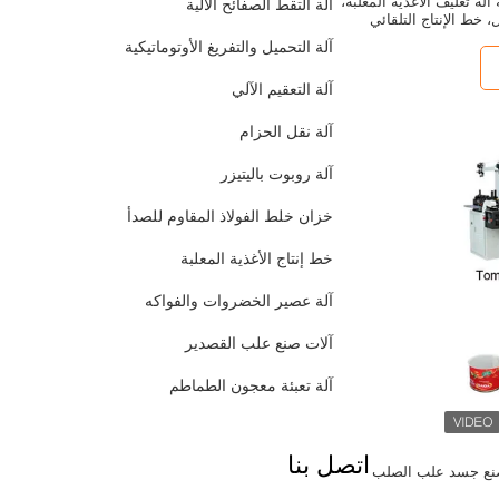
قة آلة تغليف الأغذية المعلبة،
آلة التقط الصفائح الآلية
، خط الإنتاج التلقائي
آلة التحميل والتفريغ الأوتوماتيكية
آلة التعقيم الآلي
آلة نقل الحزام
آلة روبوت باليتيزر
خزان خلط الفولاذ المقاوم للصدأ
خط إنتاج الأغذية المعلبة
آلة عصير الخضروات والفواكه
آلات صنع علب القصدير
آلة تعبئة معجون الطماطم
اتصل بنا
صنع جسد علب الصلب