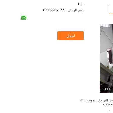
Liu
رقم الهاتف :
13902202844
اتصل
طاقة خط إنتاج عصير البرتقال المهنية NFC
خصصة