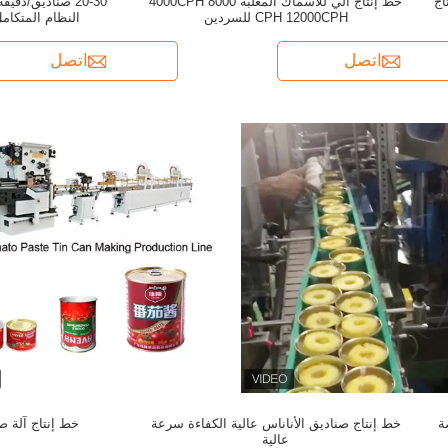
اج
خط إنتاج آلي للأسماك المعلبة 4000CPH 8000
20-30 صناديق/دقي
CPH 12000CPH للسردين
النظام المتكامل
اتصل
اتصل
ة
خط إنتاج صناديق الأناناس عالية الكفاءة سرعة
خط إنتاج آلة 
عالية