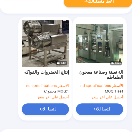
أعط متطلباتك
آلة تعبئة وصناعة معجون
إنتاج الخضروات والفواكه
الطماطم
الأسعار:
To be quoted when contacting with us and let us know your detail request and specifications
الأسعار:
To be quoted when contacting with us and let us know your detail request and specifications
1 set
MOQ:
1 مجموعة
MOQ:
أحصل على آخر سعر
أحصل على آخر سعر
ﺎﺘﺼﻟ ﺍﻶﻧ
ﺎﺘﺼﻟ ﺍﻶﻧ