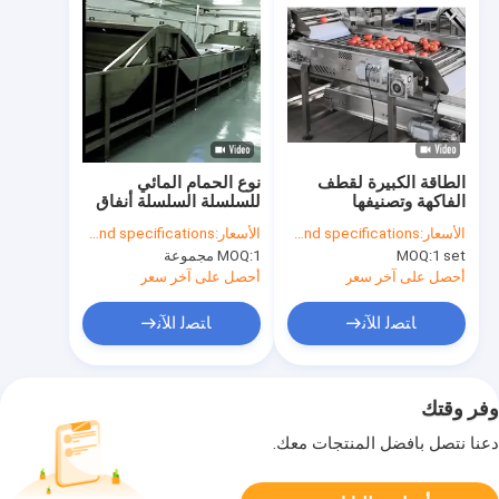
الطاقة الكبيرة لقطف
نوع الحمام المائي
الفاكهة وتصنيفها
للسلسلة السلسلة أنفاق
التبشيرية قدرة الإنتاج
الأسعار:
To be quoted when contacting with us and let us know your detail request and specifications
الأسعار:
To be quoted when contacting with us and let us know your detail request and specifications
والأبعاد مخصصة حسب
1 set
MOQ:
1 مجموعة
MOQ:
متطلبات العصير المعلب
أحصل على آخر سعر
أحصل على آخر سعر
ﺎﺘﺼﻟ ﺍﻶﻧ
ﺎﺘﺼﻟ ﺍﻶﻧ
وفر وقتك
دعنا نتصل بأفضل المنتجات معك.