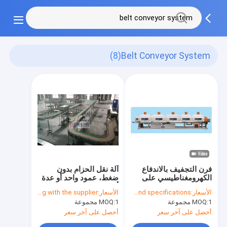
(8)
Belt Conveyor System
فرن التجفيف بالاندفاع
آلة نقل الحزام بدون
الكهرومغناطيسي على
ضغط، عمود واحد أو عدة
شكل U توفير الطاقة
أعمدة
الأسعار:
To be quoted when contacting with us and let us know your detail request and specifications
الأسعار:
To be quoted when contacting with the supplier
لصنع علب القصدير
1 مجموعة
MOQ:
1 مجموعة
MOQ:
أحصل على آخر سعر
أحصل على آخر سعر