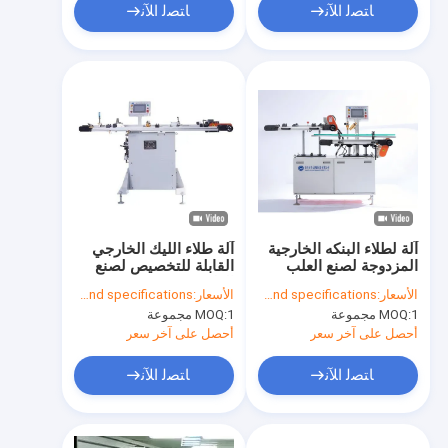
ﺎﺘﺼﻟ ﺍﻶﻧ
ﺎﺘﺼﻟ ﺍﻶﻧ
آلة لطلاء البنكه الخارجية
آلة طلاء الليك الخارجي
المزدوجة لصنع العلب
القابلة للتخصيص لصنع
العلب
الأسعار:
To be quoted when contacting with us and let us know your detail request and specifications
الأسعار:
To be quoted when contacting with us and let us know your detail request and specifications
1 مجموعة
MOQ:
1 مجموعة
MOQ:
أحصل على آخر سعر
أحصل على آخر سعر
ﺎﺘﺼﻟ ﺍﻶﻧ
ﺎﺘﺼﻟ ﺍﻶﻧ