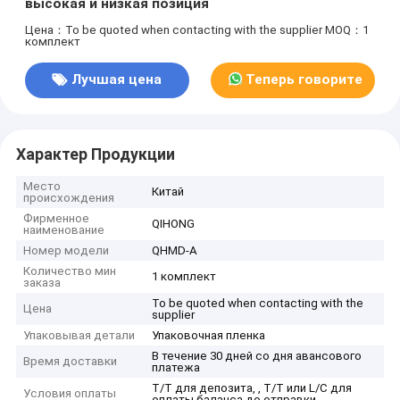
высокая и низкая позиция
Цена：To be quoted when contacting with the supplier
MOQ：1
комплект
Лучшая цена
Теперь говорите
Характер Продукции
Место
Китай
происхождения
Фирменное
QIHONG
наименование
Номер модели
QHMD-A
Количество мин
1 комплект
заказа
To be quoted when contacting with the
Цена
supplier
Упаковывая детали
Упаковочная пленка
В течение 30 дней со дня авансового
Время доставки
платежа
T/T для депозита, , T/T или L/C для
Условия оплаты
оплаты баланса до отправки