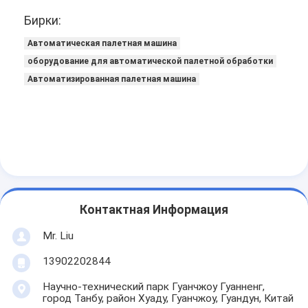
Наша фабрика
Бирки:
контроль качества
Автоматическая палетная машина
оборудование для автоматической палетной обработки
контактные данные
Автоматизированная палетная машина
Теперь говорите
Заполнитель и швейная машина
Автоматическая машина завалки консервной банки
Контактная Информация
Автоматическая консервная швейная машина
Mr. Liu
Автоматическая консервируя машина
13902202844
Оборудование для пастеризации туннелей
Научно-технический парк Гуанчжоу Гуанненг,
город Танбу, район Хуаду, Гуанчжоу, Гуандун, Китай