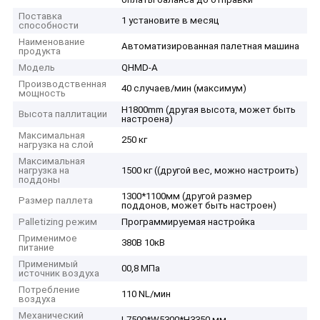
Поставка
1 установите в месяц
способности
Наименование
Автоматизированная палетная машина
продукта
Модель
QHMD-A
Производственная
40 случаев/мин (максимум)
мощность
H1800mm (другая высота, может быть
Высота паллитации
настроена)
Максимальная
250 кг
нагрузка на слой
Максимальная
нагрузка на
1500 кг ((другой вес, можно настроить)
поддоны
1300*1100мм (другой размер
Размер паллета
поддонов, может быть настроен)
Palletizing режим
Программируемая настройка
Применимое
380В 10кВ
питание
Применимый
00,8 МПа
источник воздуха
Потребление
110 NL/мин
воздуха
Механический
L7500*W5300*H3350 мм