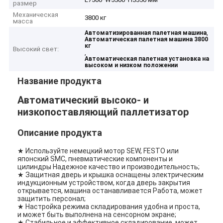
размер
Механическая
3800 кг
масса
,
Автоматизированная палетная машина
Автоматическая палетная машина 3800
кг
Высокий свет:
,
Автоматическая палетная установка на
высоком и низком положении
Название продукта
Автоматический высоко- и
низкопоставляющий паллетизатор
Описание продукта
★ Используйте немецкий мотор SEW, FESTO или
японский SMC, пневматические компоненты и
цилиндры Надежное качество и производительность;
★ Защитная дверь и крышка оснащены электрическим
индукционным устройством, когда дверь закрытия
открывается, машина останавливается Работа, может
защитить персонал;
★ Настройка режима складирования удобна и проста,
и может быть выполнена на сенсорном экране;
★ Стабильное и эффективное складирование, может