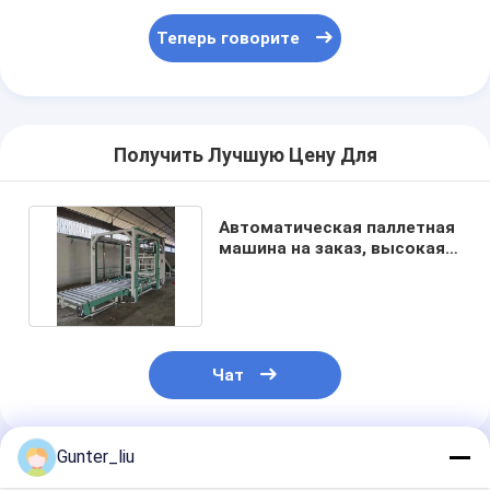
Автоматическая машина упаковки коробки
Теперь говорите
Стиральная машина для бутылок
Автоматическая машина Palletizer
Получить Лучшую Цену Для
Автоматическая машина погрузки и разгрузки
Автоматическая стерилизационная машина
Автоматическая паллетная
машина на заказ, высокая и
Машина ленточного транспортера
низкая позиция
Машина Palletizer робота
Танк нержавеющей стали смешивая
Чат
Линия по производству консервов
Машина для соков овощей и фруктов
Gunter_liu
Порекомендованные Продукты