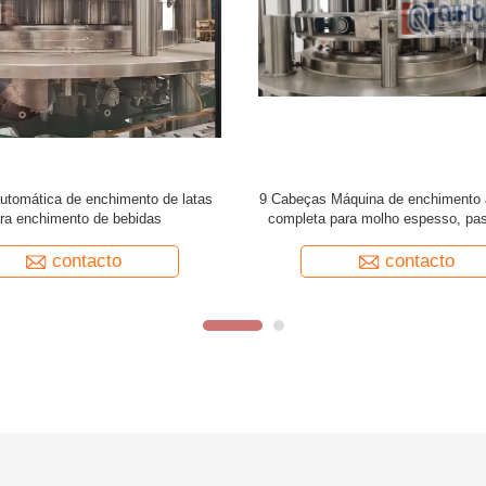
latas/min Máquina automática de
24 cabeças Máquinas de enchiment
de latas para partículas ou células
de fácil abertura, controlo automáti
de frutas/vegetais
400 CPM
contacto
contacto