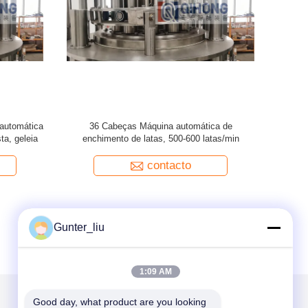
o de latas
9 Cabeças Máquina automática de enchimento
Máquina Au
co PLC, até
de latas de aço inoxidável, 150 latas/min, filler
de pistão
contacto
Gunter_liu
1:09 AM
Good day, what product are you looking 