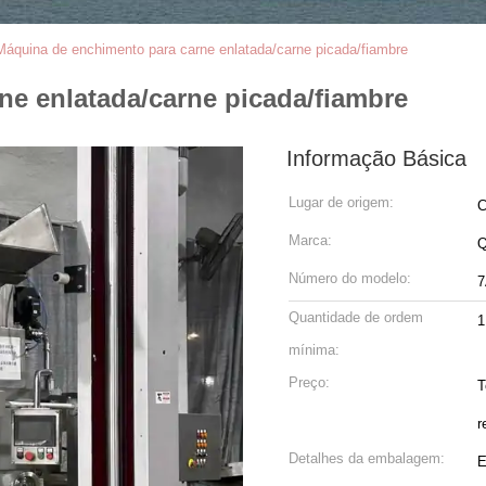
Máquina de enchimento para carne enlatada/carne picada/fiambre
e enlatada/carne picada/fiambre
Informação Básica
Lugar de origem:
C
Marca:
Número do modelo:
Quantidade de ordem
1
mínima:
Preço:
T
r
Detalhes da embalagem:
E