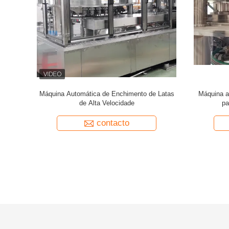
ica de
24 Cabeças Máquina automática de
250-300 
atas/min
enchimento 300-400 latas/min Para molho
enchimento 
espesso 350 cpm
contacto