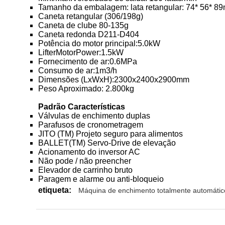
Tamanho da embalagem: lata retangular: 74* 56* 8
Caneta retangular (306/198g)
Caneta de clube 80-135g
Caneta redonda D211-D404
Potência do motor principal:5.0kW
LifterMotorPower:1.5kW
Fornecimento de ar:0.6MPa
Consumo de ar:1m3/h
Dimensões (LxWxH):2300x2400x2900mm
Peso Aproximado: 2.800kg
Padrão
Características
Válvulas de enchimento duplas
Parafusos de cronometragem
JITO (TM) Projeto seguro para alimentos
BALLET(TM) Servo-Drive de elevação
Acionamento do inversor AC
Não pode / não preencher
Elevador de carrinho bruto
Paragem e alarme ou anti-bloqueio
etiqueta:
Máquina de enchimento totalmente automátic