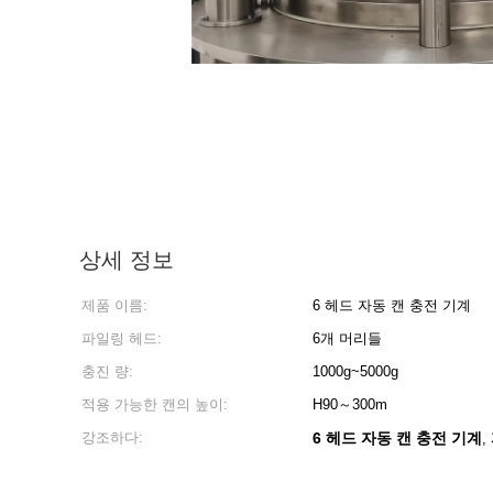
상세 정보
제품 이름:
6 헤드 자동 캔 충전 기계
파일링 헤드:
6개 머리들
충진 량:
1000g~5000g
적용 가능한 캔의 높이:
H90～300m
강조하다:
6 헤드 자동 캔 충전 기계
,