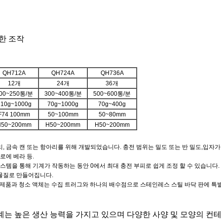
단한 조작
QH712A
QH724A
QH736A
12개
24개
36개
00~250통/분
300~400통/분
500~600통/분
210g~1000g
70g~1000g
70g~400g
F74 100mm
50~100mm
50~80mm
H50~200mm
H50~200mm
H50~200mm
리, 금속 캔 또는 항아리를 위해 개발되었습니다. 충전 범위는 밀도 또는 반 밀도,입자
알로에 베라 등.
스템을 통해 기계가 작동하는 동안 0에서 최대 충전 부피로 쉽게 조정 할 수 있습니다.
 물질로 만들어집니다.
 있습니다.제품과 청소 액체는 수집 트러그와 하나의 배수점으로 스테인레스 스틸 바닥 판에 
기계는 높은 생산 능력을 가지고 있으며 다양한 사양 및 모양의 컨