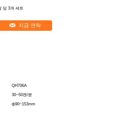
달 당 3개 세트
지금 연락
QH706A
30~50캔/분
ф90~153mm