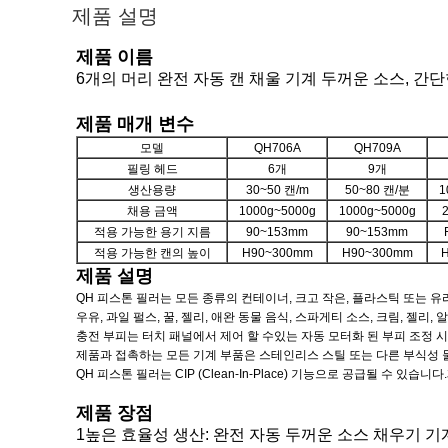
제품 설명
제품 이름
6개의 머리 완전 자동 캔 채울 기계 두꺼운 소스, 간
제품 매개 변수
모델
QH706A
QH709A
필링 헤드
6개
9개
생산용량
30~50 캔/m
50~80 캔/분
1
채용 금액
1000g~5000g
1000g~5000g
적용 가능한 용기 지름
90~153mm
90~153mm
적용 가능한 캔의 높이
H90~300mm
H90~300mm
제품 설명
QH 피스톤 필러는 모든 종류의 컨테이너, 크고 작은, 플라스틱 또는 유
우유, 과일 펄스, 꿀, 젤리, 애완 동물 음식, 스파게티 소스, 크림, 젤리, 
충전 부피는 터치 패널에서 제어 할 수있는 자동 모터화 된 부피 조정 시
제품과 접촉하는 모든 기계 부품은 스테인리스 스틸 또는 다른 부식성
QH 피스톤 필러는 CIP (Clean-In-Place) 기능으로 공급될 수
제품 장점
1높은 효율성 생산: 완전 자동 두꺼운 소스 채우기 