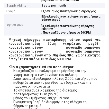
Supply Ability
1 sets per month
Ονομα
Εξοπλισμός παστερίωσης σήραγγας
Εξοπλισμός παστερίσματος με σήραγγα
τύπου νερού
,
Υψηλό φως:
Εξοπλισμός παστερίωσης σήραγγας
600CPM
,
Παστεριζόμενο σήραγγας 50CPM
Μηχανή σήραγγας παστερίωσης τύπου νερού για
κονσερβοποιημένη ζύμη ντομάτας, μεγέθη
κονσερβοποιημένων κονσερβοποιημένων
κονσερβοποιημένων κονσερβοποιημένων
κονσερβοποιημένων από 70g έως 3Kg, χωρητικότητα
ή ταχύτητα από 50 CPM έως 600 CPM
Κύρια χαρακτηριστικά και παραμέτροι:
Να σχεδιάζεται ανάλογα με το μέγεθος και την
χωρητικότητα των δοχείων του πελάτη.
Διαστάσεις εξοπλισμού: πλάτος 2,000, και μήκος που
καθορίζεται από το μέγεθος των δοχείων και την
παραγωγική ικανότητα·
Το αποτελεσματικό μήκος της διατομής
παστερίσματος: 13 m (95 °C).
μήκος του τμήματος ψύξης: 19 mm·
Πνευματική βαλβίδα διαφράγματος ελέγχει τη
θέρμανση με ατμό.