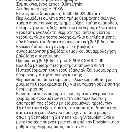
Συμπυκνωμένος αέρας: 0,8m3/min
Ακαθάριστη ισχύς: 70KW
Εξωτερικές διαστάσεις: 650016002000 mm
Περιλαμβάνει σωλήνα στο τμήμα θέρμανσης σωλήνα,
τμήμα αποστείρωσης, τμήμα ψύξης, τμήμα ανάποδου,
δεξαμενή υλικού, δεξαμενή ζεστού νερού, ηλεκτρικό
ντουλάπι, εναλλάκτη θερμότητας, αντλία ζεστού
νερού, αντλία αποστείρωσης,αντλία υψηλής πίεσης,
δύο θέσεων τρισδιάστατη πνευματική βαλβίδα, δύο
θέσεων διδιάστατη πνευματική βαλβίδα,
συναρμολόγηση βαλβίδας ατμού και συναρμολόγηση
βαλβίδας αποχέτευσης.
Προσωπική βαλβίδα ατμού: SPIRAX SARCO UK
Βαλβίδα μείωσης πίεσης ατμού: Ιαπωνία VENN
Η υπερθέρμανση του νερού εξασφαλίζει ομοιόμορφη
θέρμανση για την αποφυγή καύσης
Θερμοκρασία αποστείρωσης: ελεύθερη ρύθμιση με
ρυθμιστή θερμοκρασίας Fuji για αυτόματη ρύθμιση της
θερμοκρασίας
Εφοδιασμένο με αυτόματο σύστημα συναγερμού και
χειρισμού σφαλμάτων για την αποτελεσματική
αποτροπή της εξόδου μη ειδικευμένων προϊόντων
Τα ηλεκτρικά εξαρτήματα, τα κουμπιά, οι διακόπτες
και τα στοιχεία ελέγχου προέρχονται από μάρκες
όπως η Schneider, η Siemens και η Mitsubishi,Ενώ ο
μετατροπέας συχνότητας είναι από την Envision και ο
ρυθμιστής θερμοκρασίας από την Fuji.