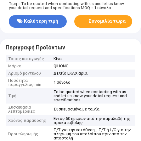
Τιμή：To be quoted when contacting with us and let us know
your detail request and specifications
MOQ：1 σύνολο
Καλύτερη τιμή
Συνομιλία τώρα
Περιγραφή Προϊόντων
Τόπος καταγωγής
Κίνα
Μάρκα
QIHONG
Αριθμό μοντέλου
Δελτίο ΕΚΑΧ αριθ.
Ποσότητα
1 σύνολο
παραγγελίας min
To be quoted when contacting with us
Τιμή
and let us know your detail request and
specifications
Συσκευασία
Συσκευασμένα με ταινία
λεπτομέρειες
Εντός 50 ημερών από την παραλαβή της
Χρόνος παράδοσης
προκαταβολής
T/T για την κατάθεση, , T/T ή L/C για την
Όροι πληρωμής
πληρωμή του υπολοίπου πριν από την
αποστολή