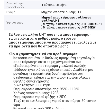
Δυνατότητα
1 σύνολα το μήνα
προσφοράς
Ονομα
Μηχανή αποστείρωσης UHT
Μηχανή αποστείρωσης σωλήνα σε
σωλήνα UHT
Υψηλό φως:
,
Μηχάνημα αποστείρωσης UHT 3000KG/H
,
Μηχάνημα αποστείρωσης UHT 70KW
Σώλος σε σωλήνα UHT σύστημα αποστείρωσης, η
χωρητικότητα, ο ρυθμός ροής, ο χρόνος
αποστείρωσης μπορεί να προσαρμοστεί ανάλογα με
τα προϊόντα που θα αποστείρωσης
Κύρια χαρακτηριστικά και προδιαγραφές:
Κατασκευασμένο με διεθνώς προηγμένη τεχνολογία
αποστείρωσης, αυτό το μηχάνημα είναι ένα
εξειδικευμένο αποστείρωμα για υλικά υψηλής
ιξώδους, ηγετικό σε εγχώριο επίπεδο.Διαθέτει μια
μοναδική τετραεπίπεδη δομή περιβλήματος
σχεδιασμένη ειδικά για την αποστείρωση υλικών
υψηλής συγκέντρωσης.
Δυνατότητα: 3000 kg/h
Θερμοκρασία αποστείρωσης: 95°C - 110°C
Χρόνος αποστείρωσης: 120S
Θερμοκρασία νερού ψύξης: < 25°C
Ταχύτητα κυκλοφορίας νερού στον πύργο: 50 τόνοι/
ώρα
Κατανάλωση ατμού: 200 kg/ώρα