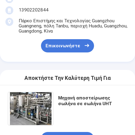
Γύρος εργοστασίων
13902202844
Ποιοτικός έλεγχος
Πάρκο Επιστήμης και Τεχνολογίας Guangzhou
Guangneng, πόλη Tanbu, περιοχή Huadu, Guangzhou,
Guangdong, Κίνα
επαφή
Συνομιλία τώρα
Επικοινωνήστε
Μηχανή γεμίσματος και ράψιμης
Αποκτήστε Την Καλύτερη Τιμή Για
Αυτόματη μηχανή πλήρωσης δοχείων
Μηχανή αποστείρωσης
Αυτοματοποιημένη μηχανή ραπτικής κονσερβοειδών
σωλήνα σε σωλήνα UHT
Αυτόματη κονσερβοποιώντας μηχανή
Εξοπλισμός παστερίωσης σήραγγας