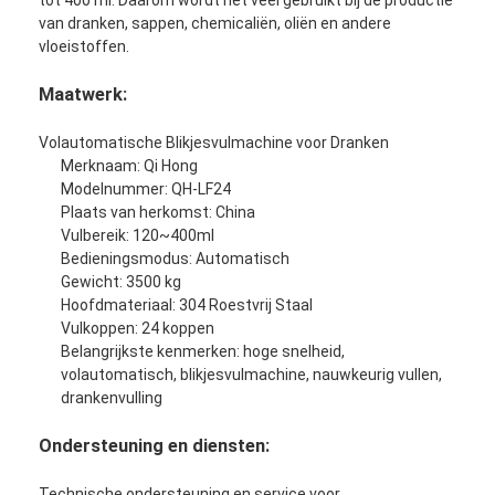
Fabrieksreis
van dranken, sappen, chemicaliën, oliën en andere
vloeistoffen.
Kwaliteitscontrole
Maatwerk:
Contacteer ons
Volautomatische Blikjesvulmachine voor Dranken
Merknaam: Qi Hong
Chat Nu
Modelnummer: QH-LF24
Plaats van herkomst: China
Vulbereik: 120~400ml
Bedieningsmodus: Automatisch
Kan vul- en naaimachine
Gewicht: 3500 kg
Hoofdmateriaal: 304 Roestvrij Staal
Automatische Blik het Vullen Machine
Vulkoppen: 24 koppen
Belangrijkste kenmerken: hoge snelheid,
Automatische blikjes naaimachine
volautomatisch, blikjesvulmachine, nauwkeurig vullen,
drankenvulling
Automatische Inblikkende Machine
Ondersteuning en diensten:
Tunnelpasteurisatieapparatuur
Technische ondersteuning en service voor