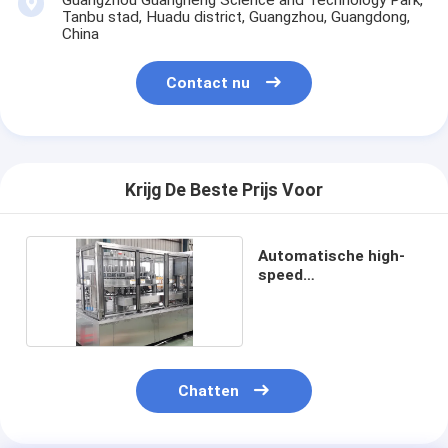
Guangzhou Guangneng Science and Technology Park,
Tanbu stad, Huadu district, Guangzhou, Guangdong,
China
Contact nu
Krijg De Beste Prijs Voor
Automatische high-
speed
blikvervulmachine
Chatten