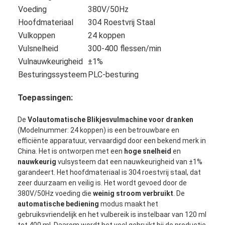
Voeding
380V/50Hz
Hoofdmateriaal
304 Roestvrij Staal
Vulkoppen
24 koppen
Vulsnelheid
300-400 flessen/min
Vulnauwkeurigheid
±1%
Besturingssysteem
PLC-besturing
Toepassingen:
De
Volautomatische Blikjesvulmachine voor dranken
(Modelnummer: 24 koppen) is een betrouwbare en
efficiënte apparatuur, vervaardigd door een bekend merk in
China. Het is ontworpen met een
hoge snelheid
en
nauwkeurig
vulsysteem dat een nauwkeurigheid van ±1%
Thuis
garandeert. Het hoofdmateriaal is 304 roestvrij staal, dat
zeer duurzaam en veilig is. Het wordt gevoed door de
Producten
380V/50Hz voeding die
weinig stroom verbruikt
. De
automatische bediening
modus maakt het
Over ons
gebruiksvriendelijk en het vulbereik is instelbaar van 120 ml
tot 400 ml. Daarom wordt het veel gebruikt bij de productie