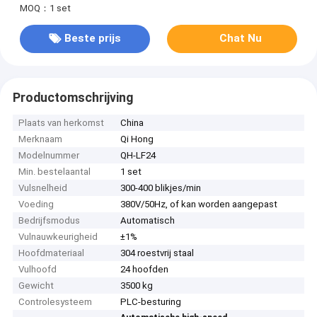
MOQ：1 set
Beste prijs
Chat Nu
Productomschrijving
Plaats van herkomst
China
Merknaam
Qi Hong
Modelnummer
QH-LF24
Min. bestelaantal
1 set
Vulsnelheid
300-400 blikjes/min
Voeding
380V/50Hz, of kan worden aangepast
Bedrijfsmodus
Automatisch
Vulnauwkeurigheid
±1%
Hoofdmateriaal
304 roestvrij staal
Vulhoofd
24 hoofden
Gewicht
3500 kg
Controlesysteem
PLC-besturing