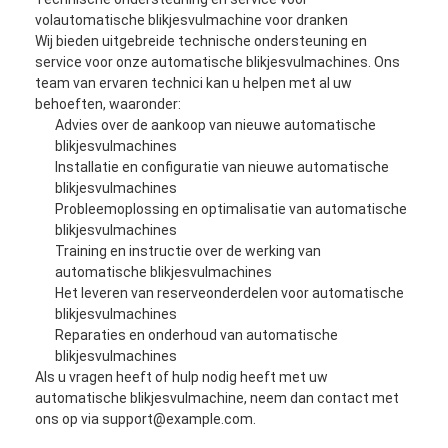
De automatische Machine van de Kartonverpakking
volautomatische blikjesvulmachine voor dranken
Wij bieden uitgebreide technische ondersteuning en
Flessen Wasmachine
service voor onze automatische blikjesvulmachines. Ons
team van ervaren technici kan u helpen met al uw
Automatische Palletizer-Machine
behoeften, waaronder:
Advies over de aankoop van nieuwe automatische
Automatische laad- en losmachine
blikjesvulmachines
Installatie en configuratie van nieuwe automatische
blikjesvulmachines
Automatische sterilisatie-machine
Probleemoplossing en optimalisatie van automatische
blikjesvulmachines
De Machine van de riemtransportband
Training en instructie over de werking van
automatische blikjesvulmachines
De Machine van robotpalletizer
Het leveren van reserveonderdelen voor automatische
blikjesvulmachines
Roestvrij staal die tank mengen
Reparaties en onderhoud van automatische
blikjesvulmachines
Productielijn voor ingeblikt voedsel
Als u vragen heeft of hulp nodig heeft met uw
automatische blikjesvulmachine, neem dan contact met
Groenten- en fruitjuicer
ons op via support@example.com.