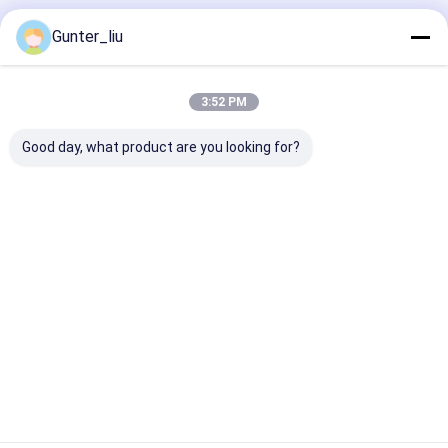
Geadviseerde Producten
Gunter_liu
3:52 PM
Good day, what product are you looking for?
Machine voor het
Automatische
36 koppen
vullen van corned
sausvulmachine
Automatische
beef/gehakt/lunchwo
blikvervulmach
rst
500-600 blikk
Beste prijs
Beste prijs
Beste pri
Thuis
Ongeveer ons
Desktop Site
Sitemap
Privacybeleid
Kwaliteit
Kan vul- en naaimachine
China Fabriek.Copyright © 2026
GUANGZHOU QIHONG INTELLIGENT EQUIPMENT CO.,LTD. All Rights